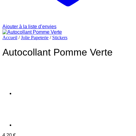
Ajouter à la liste d’envies
Accueil
/
Jolie Papeterie
/
Stickers
Autocollant Pomme Verte
4.20
€