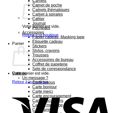
Carnets
Carnet de poche
Carnets thématiques
Carnet à spirales
Cahier
Journal
Votre panier est vide.
Pochettes
Accessoires
Retour à la boutique
Papier cadeau, Masking tape
Etiquette cadeau
Panier
Stickers
Stylos, crayons
Trousses
Accessoires de bureau
Coffret de papeterie
Sets de correspondance
Votre panier est vide.
Carterie
Un message ?
Retour à la boutique
Carte bisous
Carte bonjour
Carte merci
Carte encouragement
Carte félicitations
Carte à message
Carte amitié