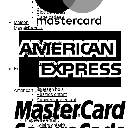
Carte 3D
Carte à sticker
Bloc de cartes
Carte cadeau
Maison
Ma Déco
MasterCard
Affiches, cadres
Porte-affiche
Déco murale
Objets déco
Ma Cuisine
Jolie Vaisselle
Repas Pratiques
Enfant
Jouets – Jeux
Jouets bébé
Jouets enfant
Jouet en bois
American Express
Puzzles enfant
Anniversaire enfant
Déco enfant
Chambre d’enfants
Décoration murale enfant
Papeterie enfant
Loisirs créatifs