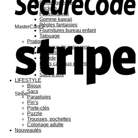
Coloriage enfant
Stickers
Feutre kawaii
Gomme kawaii
Règles fantaisies
MasterCard 2
Fournitures bureau enfant
Tatouage
Pratique
Cadeaux de naissance
Vaisselle
Gourde
Petits cadeaux enfant
Sacs
Sacs à dos
LIFESTYLE
Bijoux
Sacs
Stripe
Parapluies
Pin’s
Porte-clés
Puzzle
Trousses, pochettes
Coloriage adulte
Nouveautés