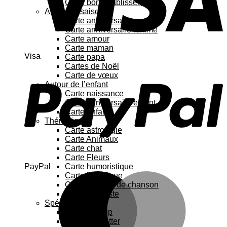
Carte bon rétablissement
Au fil des saisons
Carte anniversaire
Carte anniversaire femme
Carte amour
Carte maman
Visa
Carte papa
Cartes de Noël
Carte de vœux
Autour de l’enfant
Carte naissance
Carte anniversaire enfant
Carte enfant
Thématique
Carte astrologie
Carte Animaux
Carte chat
Carte Fleurs
PayPal
Carte humoristique
Carte botanique
Carte Paroles de chanson
Carte féministe
Spécial
Carte Pop up
Cartes à gratter