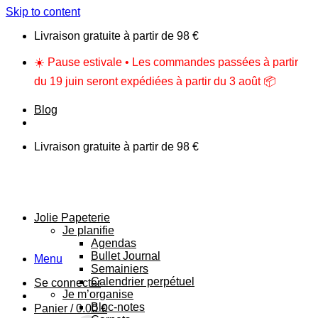
Skip to content
Livraison gratuite à partir de 98 €
☀️ Pause estivale • Les commandes passées à partir
du 19 juin seront expédiées à partir du 3 août 📦
Blog
Livraison gratuite à partir de 98 €
Jolie Papeterie
Je planifie
Agendas
Bullet Journal
Menu
Semainiers
Calendrier perpétuel
Se connecter
Je m’organise
Bloc-notes
Panier /
0.00
€