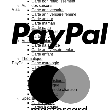
Carte bon rétablissement
Au fil des saisons
Visa
Carte anniversaire
Carte anniversaire femme
Carte amour
Carte maman
Carte papa
Cartes de Noël
Carte de vœux
Autour de l’enfant
Carte naissance
Carte anniversaire enfant
Carte enfant
Thématique
PayPal
Carte astrologie
Carte Animaux
Carte chat
Carte Fleurs
Carte humoristique
Carte botanique
Carte Paroles de chanson
Carte féministe
Spécial
Carte Pop up
Cartes à gratter