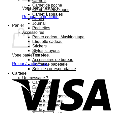
Carnets
Carnet de poche
Votre panier est vide.
Carnets thématiques
Carnet à spirales
Retour à la boutique
Cahier
Journal
Panier
Pochettes
Accessoires
Papier cadeau, Masking tape
Etiquette cadeau
Stickers
Stylos, crayons
Votre panier est vide.
Trousses
Accessoires de bureau
Retour à la boutique
Coffret de papeterie
Sets de correspondance
Carterie
Un message ?
Carte bisous
Carte bonjour
Carte merci
Carte encouragement
Carte félicitations
Carte à message
Carte amitié