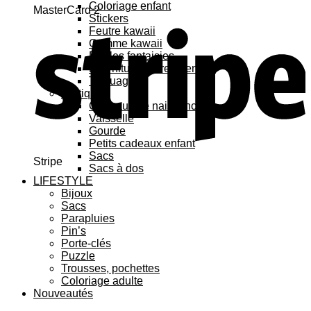
Coloriage enfant
MasterCard 2
Stickers
Feutre kawaii
Gomme kawaii
Règles fantaisies
Fournitures bureau enfant
Tatouage
Pratique
Cadeaux de naissance
Vaisselle
Gourde
Petits cadeaux enfant
Sacs
Stripe
Sacs à dos
LIFESTYLE
Bijoux
Sacs
Parapluies
Pin’s
Porte-clés
Puzzle
Trousses, pochettes
Coloriage adulte
Nouveautés