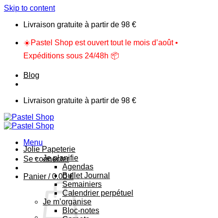
Skip to content
Livraison gratuite à partir de 98 €
☀️Pastel Shop est ouvert tout le mois d’août •
Expéditions sous 24/48h 📦
Blog
Livraison gratuite à partir de 98 €
Menu
Jolie Papeterie
Je planifie
Se connecter
Agendas
Bullet Journal
Panier /
0.00
€
Semainiers
Calendrier perpétuel
Je m’organise
Bloc-notes