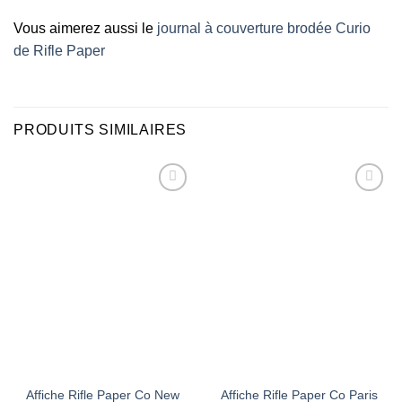
Vous aimerez aussi le
journal à couverture brodée Curio
de Rifle Paper
PRODUITS SIMILAIRES
Ajouter
Ajouter
à la liste
à la liste
d’envies
d’envies
Affiche Rifle Paper Co New
Affiche Rifle Paper Co Paris