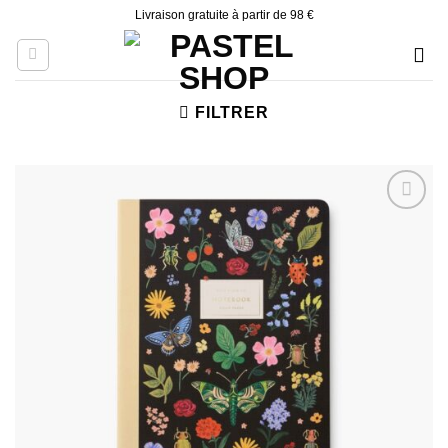
Skip
Livraison gratuite à partir de 98 €
to
content
FILTRER
Ajouter
à la liste
d’envies