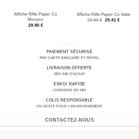
Affiche Rifle Paper Co
Affiche Rifle Paper Co Italie
Monaco
Le
Le
29.90
€
25.41
€
prix
prix
29.90
€
initial
actuel
était :
est :
29.90 €.
25.41 €.
PAIEMENT SÉCURISÉ
PAR CARTE BANCAIRE ET PAYPAL
LIVRAISON OFFERTE
DÈS 98€ D'ACHAT
ENVOI RAPIDE
LIVRAISON EN 48H
COLIS RESPONSABLE
UN GESTE POUR L'ENVIRONNEMENT
CONTACTEZ-NOUS