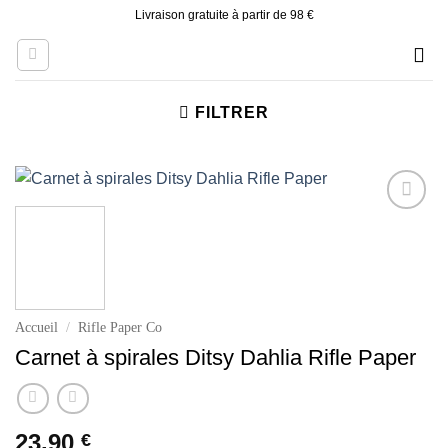
Skip
Livraison gratuite à partir de 98 €
to
content
FILTRER
Ajouter
à la liste
d’envies
Accueil
/
Rifle Paper Co
Carnet à spirales Ditsy Dahlia Rifle Paper
23.90
€