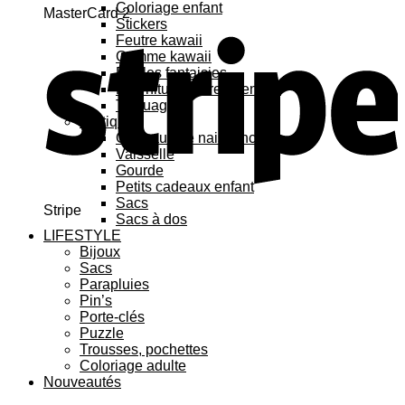
Coloriage enfant
MasterCard 2
Stickers
Feutre kawaii
Gomme kawaii
Règles fantaisies
Fournitures bureau enfant
Tatouage
Pratique
Cadeaux de naissance
Vaisselle
Gourde
Petits cadeaux enfant
Sacs
Stripe
Sacs à dos
LIFESTYLE
Bijoux
Sacs
Parapluies
Pin’s
Porte-clés
Puzzle
Trousses, pochettes
Coloriage adulte
Nouveautés