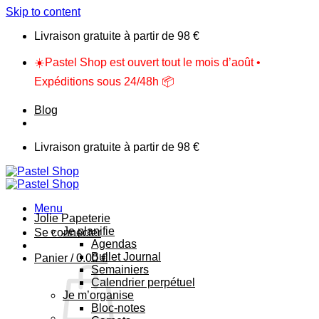
Skip to content
Livraison gratuite à partir de 98 €
☀️Pastel Shop est ouvert tout le mois d’août •
Expéditions sous 24/48h 📦
Blog
Livraison gratuite à partir de 98 €
Menu
Jolie Papeterie
Je planifie
Se connecter
Agendas
Bullet Journal
Panier /
0.00
€
Semainiers
Calendrier perpétuel
Je m’organise
Bloc-notes