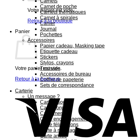
Carnets
Carnet de poche
Votre panier est vide.
Carnets thématiques
Carnet à spirales
Retour à la boutique
Cahier
Journal
Panier
Pochettes
Accessoires
Papier cadeau, Masking tape
Etiquette cadeau
Stickers
Stylos, crayons
Votre panier est vide.
Trousses
Accessoires de bureau
Retour à la boutique
Coffret de papeterie
Sets de correspondance
Carterie
Un message ?
Carte bisous
Carte bonjour
Carte merci
Carte encouragement
Carte félicitations
Carte à message
Carte amitié