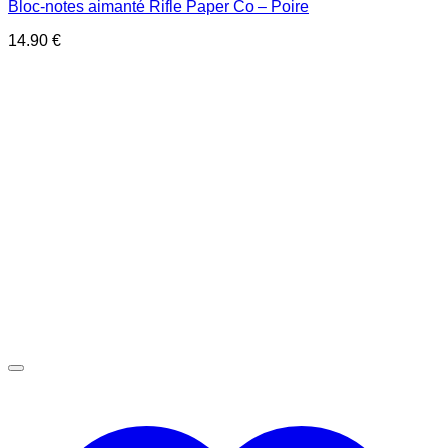
Bloc-notes aimanté Rifle Paper Co – Poire
14.90
€