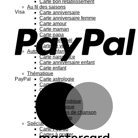
Carte bon rétablissement
Au fil des saisons
Visa
Carte anniversaire
Carte anniversaire femme
Carte amour
Carte maman
Carte papa
Cartes de Noël
Carte de vœux
Autour de l’enfant
Carte naissance
Carte anniversaire enfant
Carte enfant
Thématique
PayPal
Carte astrologie
Carte Animaux
Carte chat
Carte Fleurs
Carte humoristique
Carte botanique
Carte Paroles de chanson
Carte féministe
Spécial
Carte Pop up
Cartes à gratter