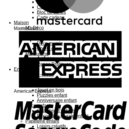
Carte 3D
Carte à sticker
Bloc de cartes
Carte cadeau
Maison
Ma Déco
MasterCard
Affiches, cadres
Porte-affiche
Déco murale
Objets déco
Ma Cuisine
Jolie Vaisselle
Repas Pratiques
Enfant
Jouets – Jeux
Jouets bébé
Jouets enfant
Jouet en bois
American Express
Puzzles enfant
Anniversaire enfant
Déco enfant
Chambre d’enfants
Décoration murale enfant
Papeterie enfant
Loisirs créatifs