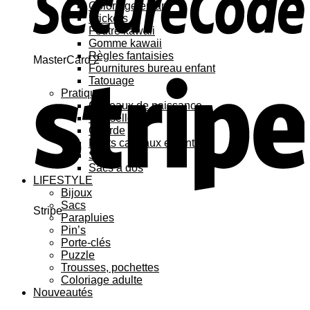
Coloriage enfant
Stickers
Feutre kawaii
Gomme kawaii
Règles fantaisies
MasterCard 2
Fournitures bureau enfant
Tatouage
Pratique
Cadeaux de naissance
Vaisselle
Gourde
Petits cadeaux enfant
Sacs
Sacs à dos
LIFESTYLE
Bijoux
Sacs
Stripe
Parapluies
Pin’s
Porte-clés
Puzzle
Trousses, pochettes
Coloriage adulte
Nouveautés