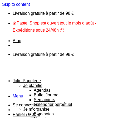
Skip to content
Livraison gratuite à partir de 98 €
☀️Pastel Shop est ouvert tout le mois d’août •
Expéditions sous 24/48h 📦
Blog
Livraison gratuite à partir de 98 €
Jolie Papeterie
Je planifie
Agendas
Bullet Journal
Menu
Semainiers
Calendrier perpétuel
Se connecter
Je m’organise
Bloc-notes
Panier /
0.00
€