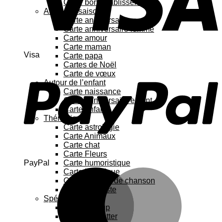
Carte bon rétablissement
Au fil des saisons
Carte anniversaire
Carte anniversaire femme
Carte amour
Carte maman
Visa
Carte papa
Cartes de Noël
Carte de vœux
Autour de l’enfant
Carte naissance
Carte anniversaire enfant
Carte enfant
Thématique
Carte astrologie
Carte Animaux
Carte chat
Carte Fleurs
PayPal
Carte humoristique
Carte botanique
Carte Paroles de chanson
Carte féministe
Spécial
Carte Pop up
Cartes à gratter