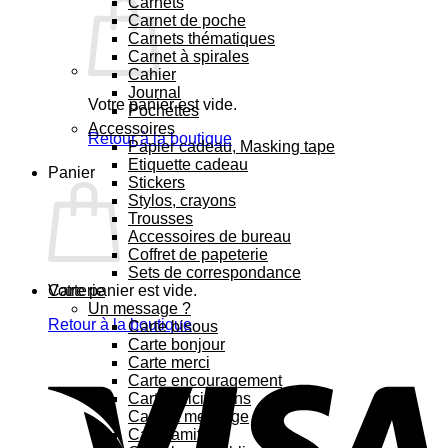
Carnets
Carnet de poche
Carnets thématiques
Carnet à spirales
Cahier
Journal
Votre panier est vide.
Pochettes
Accessoires
Retour à la boutique
Papier cadeau, Masking tape
Etiquette cadeau
Panier
Stickers
Stylos, crayons
Trousses
Accessoires de bureau
Coffret de papeterie
Sets de correspondance
Votre panier est vide.
Carterie
Un message ?
Retour à la boutique
Carte bisous
Carte bonjour
Carte merci
Carte encouragement
Carte félicitations
Carte à message
Carte amitié