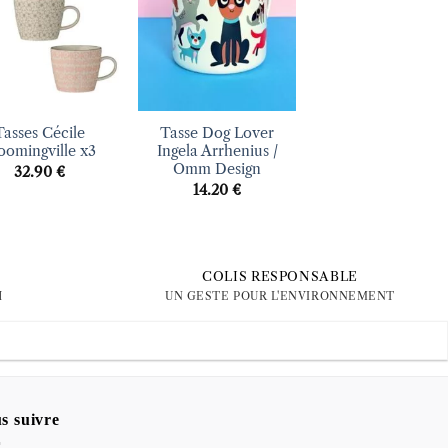
d’envies
d’envies
d’envi
+
+
Tasses Cécile
Tasse Dog Lover
Tasse Book Lov
oomingville x3
Ingela Arrhenius /
Ingela Arrhenius
Omm Design
Omm Design
32.90
€
14.20
€
14.20
€
COLIS RESPONSABLE
H
UN GESTE POUR L'ENVIRONNEMENT
s suivre