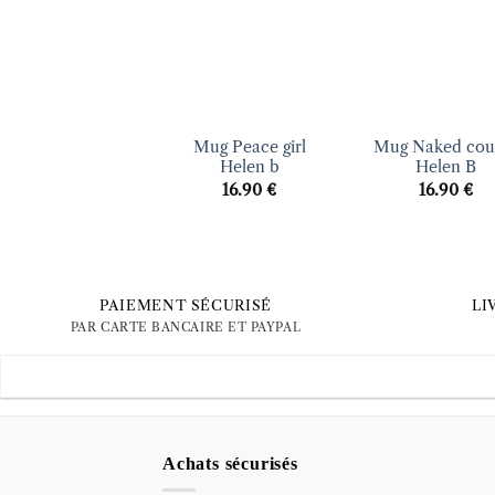
d’envies
d’en
+
+
Mug Peace girl
Mug Naked cou
Helen b
Helen B
16.90
€
16.90
€
PAIEMENT SÉCURISÉ
LI
PAR CARTE BANCAIRE ET PAYPAL
Achats sécurisés