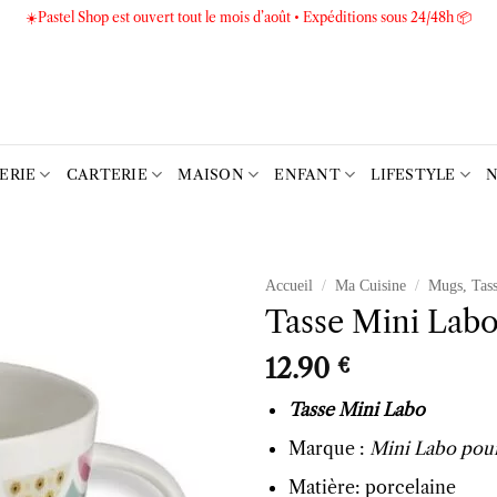
☀️Pastel Shop est ouvert tout le mois d’août • Expéditions sous 24/48h 📦
TERIE
CARTERIE
MAISON
ENFANT
LIFESTYLE
N
Accueil
/
Ma Cuisine
/
Mugs, Tass
Tasse Mini Labo 
Ajouter
à la liste
12.90
€
d’envies
Tasse Mini Labo
Marque :
Mini Labo pou
Matière: porcelaine