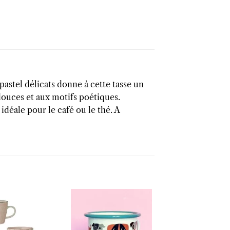
astel délicats donne à cette tasse un
ouces et aux motifs poétiques.
idéale pour le café ou le thé. A
Ajouter
Ajouter
Ajout
à la liste
à la liste
à la li