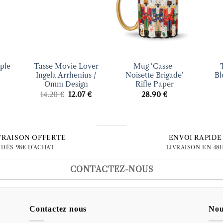
vies
d’envies
d’envies
+
+
+
ple
Tasse Movie Lover
Mug ‘Casse-
Ingela Arrhenius /
Noisette Brigade’
Bl
Omm Design
Rifle Paper
Le
Le
14.20
€
12.07
€
28.90
€
prix
prix
initial
actuel
était :
est :
14.20 €.
12.07 €.
VRAISON OFFERTE
ENVOI RAPIDE
DÈS 98€ D'ACHAT
LIVRAISON EN 48
CONTACTEZ-NOUS
Contactez nous
Nou