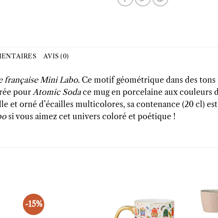
ENTAIRES
AVIS (0)
 française Mini Labo
. Ce motif géométrique dans des tons p
rée pour
Atomic Soda
ce mug en porcelaine aux couleurs d
 et orné d’écailles multicolores, sa contenance (20 cl) est 
bo
si vous aimez cet univers coloré et poétique !
-15%
uter
Ajouter
Ajouter
liste
à la liste
à la liste