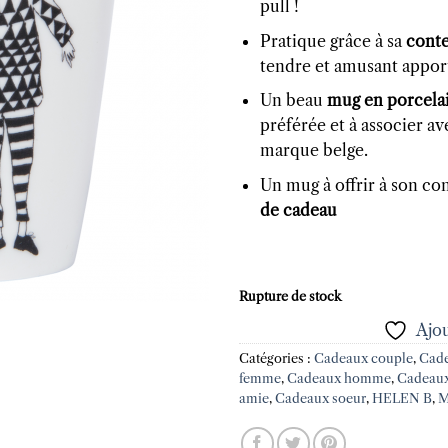
pull !
Pratique grâce à sa
cont
tendre et amusant apport
Un beau
mug en porcela
préférée et à associer av
marque belge.
Un mug à offrir à son co
de cadeau
Rupture de stock
Ajou
Catégories :
Cadeaux couple
,
Cade
femme
,
Cadeaux homme
,
Cadeaux 
amie
,
Cadeaux soeur
,
HELEN B
,
M