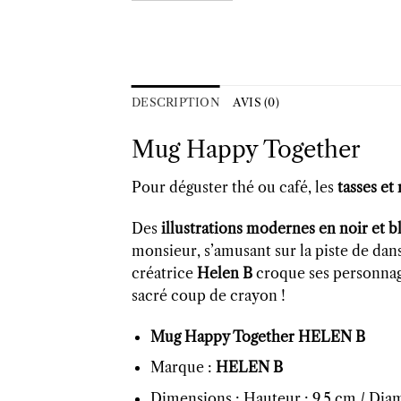
DESCRIPTION
AVIS (0)
Mug Happy Together
Pour déguster thé ou café, les
tasses et
Des
illustrations modernes en noir et b
monsieur, s’amusant sur la piste de dans
créatrice
Helen B
croque ses personnage
sacré coup de crayon !
Mug Happy Together HELEN B
Marque :
HELEN B
Dimensions : Hauteur : 9.5 cm / Dia