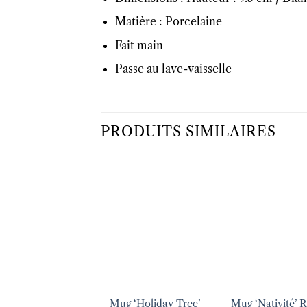
Matière : Porcelaine
Fait main
Passe au lave-vaisselle
PRODUITS SIMILAIRES
Ajouter
Ajo
à la liste
à la 
d’envies
d’en
+
+
Mug ‘Holiday Tree’
Mug ‘Nativité’ R