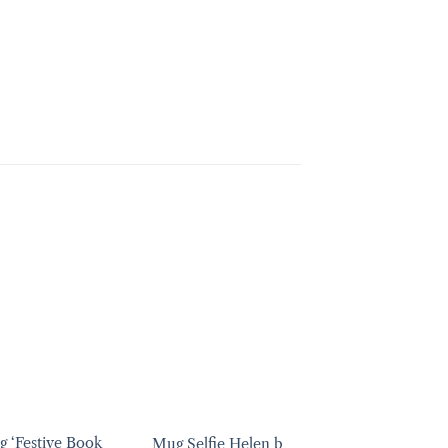
Ajouter
Ajouter
Ajout
à la liste
à la liste
à la li
d’envies
d’envies
d’envi
+
+
 ‘Festive Book
Mug Black live
Mug Selfie Helen b