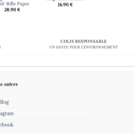
ub’ Rifle Paper
matter Helen b
16.90
€
28.90
€
16.90
€
COLIS RESPONSABLE
H
UN GESTE POUR L'ENVIRONNEMENT
s suivre
Blog
tagram
ebook