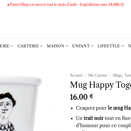
☀️Pastel Shop est ouvert tout le mois d’août • Expéditions sous 24/48h 📦
TERIE
CARTERIE
MAISON
ENFANT
LIFESTYLE
N
Accueil
/
Ma Cuisine
/
Mugs, Tass
Mug Happy Tog
Ajouter
à la liste
16.00
€
d’envies
Craquez pour
le mug Ha
Un
trait noir
tout en fine
d’humour pour ce couple