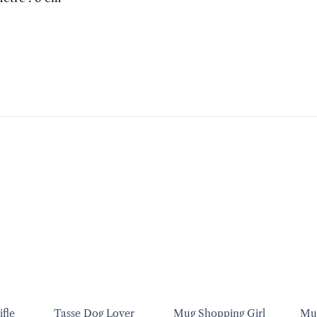
uter
Ajouter
Ajouter
liste
à la liste
à la liste
vies
d’envies
d’envies
+
+
+
ifle
Tasse Dog Lover
Mug Shopping Girl
Mug