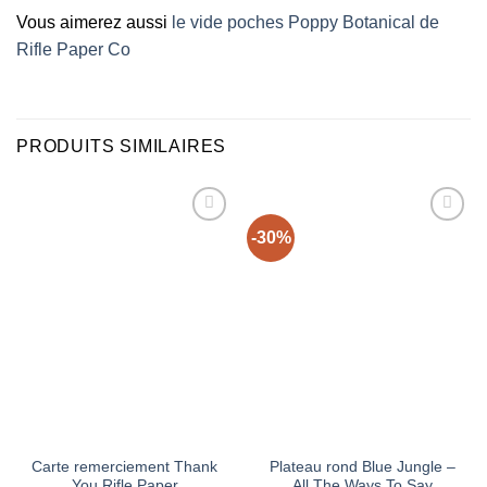
Vous aimerez aussi
le vide poches Poppy Botanical de
Rifle Paper Co
PRODUITS SIMILAIRES
-30%
Ajouter
Ajouter
à la liste
à la liste
d’envies
d’envies
Carte remerciement Thank
Plateau rond Blue Jungle –
You Rifle Paper
All The Ways To Say