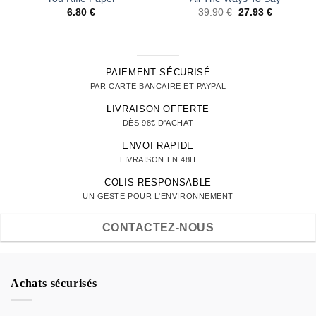
Le
Le
6.80
€
39.90
€
27.93
€
prix
prix
initial
actuel
était :
est :
39.90 €.
27.93 €.
PAIEMENT SÉCURISÉ
PAR CARTE BANCAIRE ET PAYPAL
LIVRAISON OFFERTE
DÈS 98€ D'ACHAT
ENVOI RAPIDE
LIVRAISON EN 48H
COLIS RESPONSABLE
UN GESTE POUR L'ENVIRONNEMENT
CONTACTEZ-NOUS
Achats sécurisés