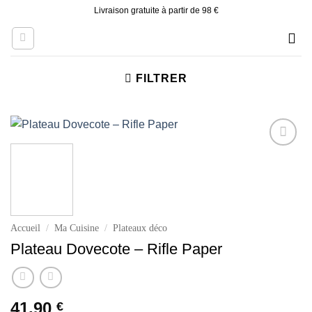
Skip
Livraison gratuite à partir de 98 €
to
content
FILTRER
Ajouter
à la liste
d’envies
Accueil
/
Ma Cuisine
/
Plateaux déco
Plateau Dovecote – Rifle Paper
41.90
€