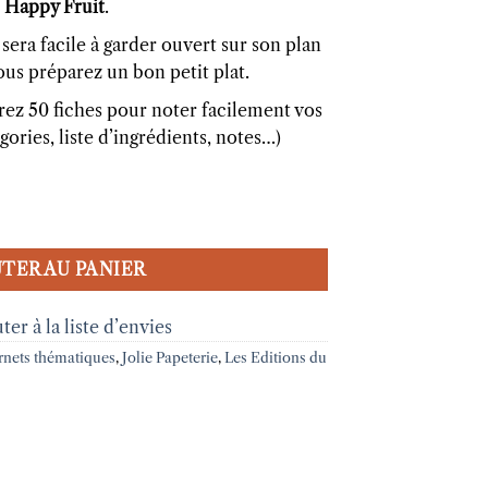
s Happy Fruit
.
l sera facile à garder ouvert sur son plan
ous préparez un bon petit plat.
erez 50 fiches pour noter facilement vos
gories, liste d’ingrédients, notes…)
 Happy fruit Les Editions du Paon
TER AU PANIER
ter à la liste d’envies
rnets thématiques
,
Jolie Papeterie
,
Les Editions du