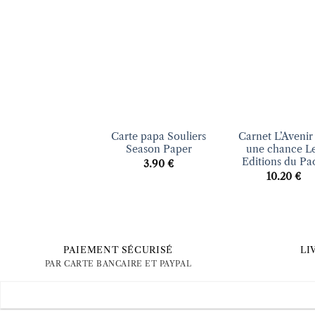
Ajouter
Ajo
à la liste
à la 
d’envies
d’en
+
+
Carte papa Souliers
Carnet L’Avenir 
Season Paper
une chance L
Editions du Pa
3.90
€
10.20
€
PAIEMENT SÉCURISÉ
LI
PAR CARTE BANCAIRE ET PAYPAL