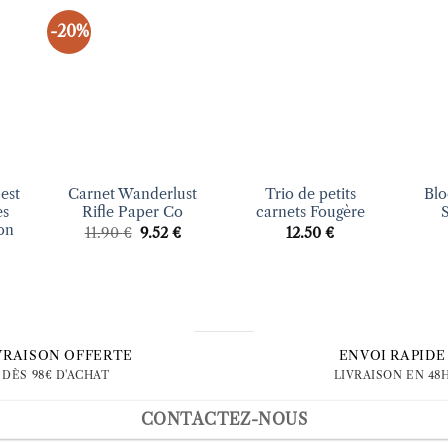
-20%
uter
Ajouter
Ajouter
liste
à la liste
à la liste
vies
d’envies
d’envies
+
+
+
est
Carnet Wanderlust
Trio de petits
Bl
es
Rifle Paper Co
carnets Fougère
on
Le
Le
11.90
€
9.52
€
12.50
€
prix
prix
initial
actuel
était :
est :
11.90 €.
9.52 €.
VRAISON OFFERTE
ENVOI RAPIDE
DÈS 98€ D'ACHAT
LIVRAISON EN 48
CONTACTEZ-NOUS