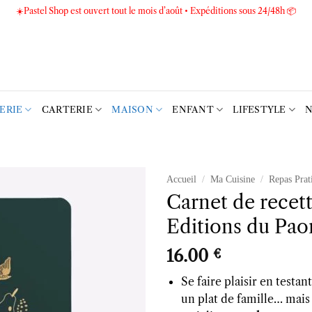
☀️Pastel Shop est ouvert tout le mois d’août • Expéditions sous 24/48h 📦
TERIE
CARTERIE
MAISON
ENFANT
LIFESTYLE
N
Accueil
/
Ma Cuisine
/
Repas Prat
Carnet de recett
Ajouter
Editions du Pao
à la liste
d’envies
16.00
€
Se faire plaisir en testa
un plat de famille… mais