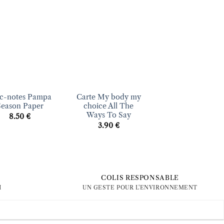
Ajouter
Ajouter
Ajout
à la liste
à la liste
à la li
d’envies
d’envies
d’envi
+
+
oc-notes Pampa
Carte My body my
Carte Noël
Season Paper
choice All The
Typewritter All 
Ways To Say
Ways To Say
8.50
€
3.90
€
4.50
€
COLIS RESPONSABLE
H
UN GESTE POUR L'ENVIRONNEMENT