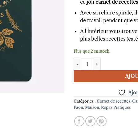
ce joli
carnet de recette
Avec sa reliure spirale, i
de travail pendant que v
A l’intérieur vous trouv
plus belles recettes (caté
Plus que 2 en stock
quantité de Carnet de recettes
AJOU
Ajou
Catégories :
Carnet de recettes
,
Ca
Paon
,
Maison
,
Repas Pratiques