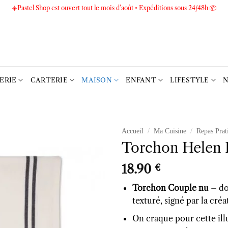
☀️Pastel Shop est ouvert tout le mois d’août • Expéditions sous 24/48h 📦
TERIE
CARTERIE
MAISON
ENFANT
LIFESTYLE
N
Accueil
/
Ma Cuisine
/
Repas Prat
Torchon Helen 
Ajouter
à la liste
18.90
€
d’envies
Torchon Couple nu
– do
texturé, signé par la cré
On craque pour cette illu