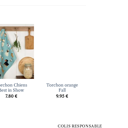
Ajouter
Ajouter
Ajout
à la liste
à la liste
à la li
d’envies
d’envies
d’envi
+
+
orchon Chiens
Torchon orange
Torchon Lemona
Best in Show
Fall
18.50
€
7.80
€
9.95
€
COLIS RESPONSABLE