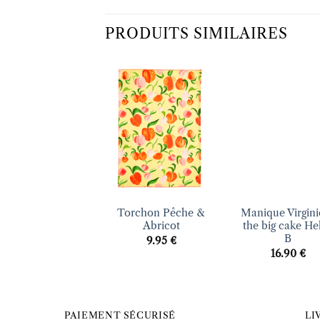
PRODUITS SIMILAIRES
Ajouter
Ajo
à la liste
à la 
d’envies
d’en
+
+
Torchon Pêche &
Manique Virgini
Abricot
the big cake He
B
9.95
€
16.90
€
PAIEMENT SÉCURISÉ
LI