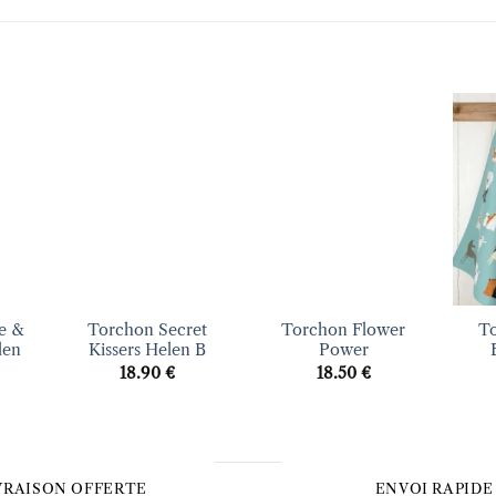
uter
Ajouter
Ajouter
liste
à la liste
à la liste
vies
d’envies
d’envies
+
+
+
e &
Torchon Secret
Torchon Flower
T
len
Kissers Helen B
Power
18.90
€
18.50
€
VRAISON OFFERTE
ENVOI RAPIDE