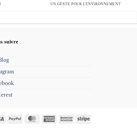
H
UN GESTE POUR L'ENVIRONNEMENT
s suivre
Blog
tagram
ebook
terest
Visa
PayPal
MasterCard
American
MasterCard
Stripe
Express
2