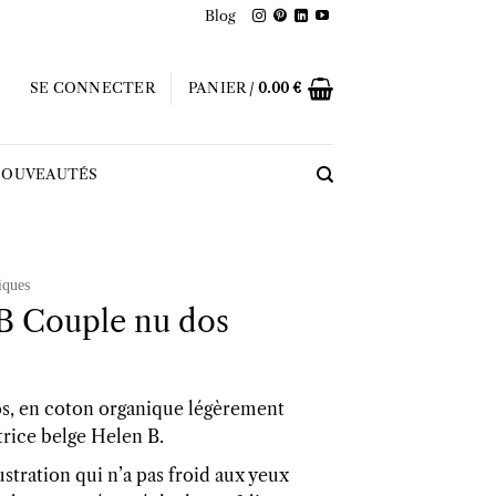
Blog
SE CONNECTER
PANIER /
0.00
€
OUVEAUTÉS
iques
B Couple nu dos
s, en coton organique légèrement
atrice belge Helen B.
stration qui n’a pas froid aux yeux