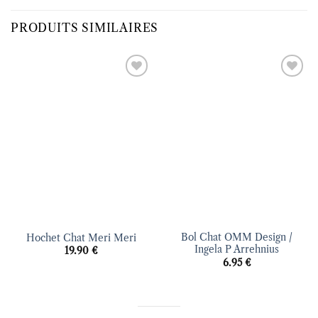
PRODUITS SIMILAIRES
Ajouter
Ajouter
à la liste
à la liste
d’envies
d’envies
Bol Chat OMM Design /
Hochet Chat Meri Meri
Ingela P Arrehnius
19.90
€
6.95
€