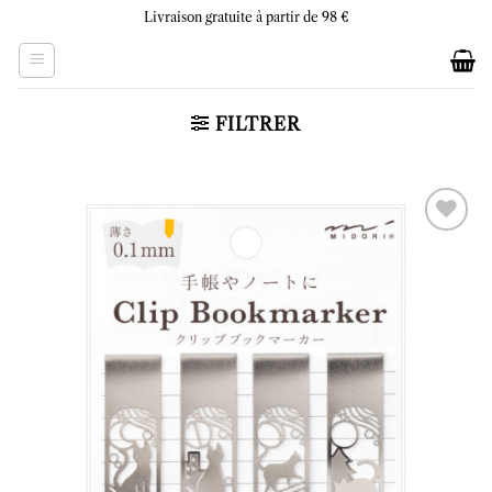
Skip
Livraison gratuite à partir de 98 €
to
content
FILTRER
Ajouter
à la liste
d’envies