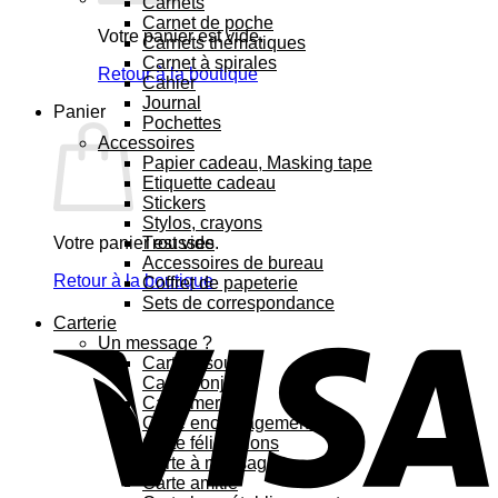
Carnets
Carnet de poche
Votre panier est vide.
Carnets thématiques
Carnet à spirales
Retour à la boutique
Cahier
Journal
Panier
Pochettes
Accessoires
Papier cadeau, Masking tape
Etiquette cadeau
Stickers
Stylos, crayons
Votre panier est vide.
Trousses
Accessoires de bureau
Retour à la boutique
Coffret de papeterie
Sets de correspondance
Carterie
Un message ?
Carte bisous
Carte bonjour
Carte merci
Carte encouragement
Carte félicitations
Carte à message
Carte amitié