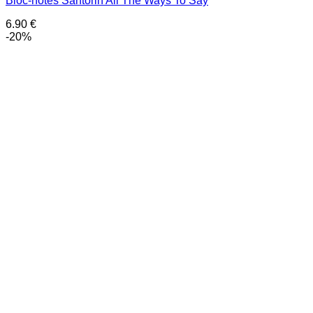
Bloc-notes Santorin All The Ways To Say
6.90
€
-20%