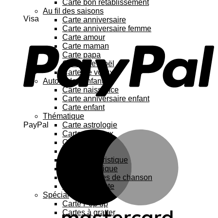
Carte bon rétablissement
Au fil des saisons
Visa
Carte anniversaire
Carte anniversaire femme
Carte amour
Carte maman
Carte papa
Cartes de Noël
Carte de vœux
Autour de l’enfant
Carte naissance
Carte anniversaire enfant
Carte enfant
Thématique
PayPal
Carte astrologie
Carte Animaux
Carte chat
Carte Fleurs
Carte humoristique
Carte botanique
Carte Paroles de chanson
Carte féministe
Spécial
Carte Pop up
Cartes à gratter