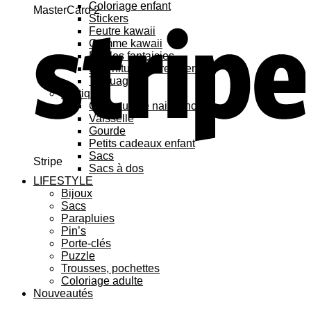
Coloriage enfant
MasterCard 2
Stickers
Feutre kawaii
Gomme kawaii
Règles fantaisies
Fournitures bureau enfant
Tatouage
Pratique
Cadeaux de naissance
Vaisselle
Gourde
Petits cadeaux enfant
Sacs
Stripe
Sacs à dos
LIFESTYLE
Bijoux
Sacs
Parapluies
Pin’s
Porte-clés
Puzzle
Trousses, pochettes
Coloriage adulte
Nouveautés