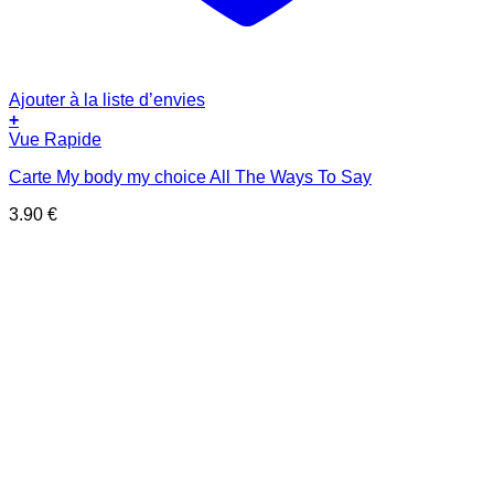
Ajouter à la liste d’envies
+
Vue Rapide
Carte My body my choice All The Ways To Say
3.90
€