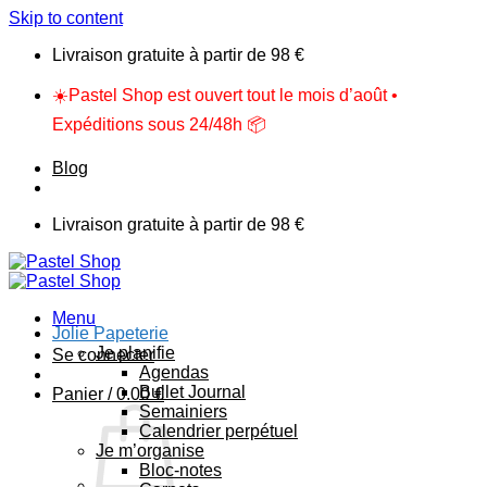
Skip to content
Livraison gratuite à partir de 98 €
☀️Pastel Shop est ouvert tout le mois d’août •
Expéditions sous 24/48h 📦
Blog
Livraison gratuite à partir de 98 €
Menu
Jolie Papeterie
Je planifie
Se connecter
Agendas
Bullet Journal
Panier /
0.00
€
Semainiers
Calendrier perpétuel
Je m’organise
Bloc-notes