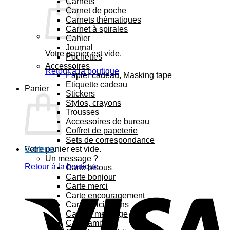
Carnets
Carnet de poche
Carnets thématiques
Carnet à spirales
Cahier
Journal
Votre panier est vide.
Pochettes
Accessoires
Retour à la boutique
Papier cadeau, Masking tape
Etiquette cadeau
Panier
Stickers
Stylos, crayons
Trousses
Accessoires de bureau
Coffret de papeterie
Sets de correspondance
Votre panier est vide.
Carterie
Un message ?
Retour à la boutique
Carte bisous
Carte bonjour
Carte merci
Carte encouragement
Carte félicitations
Carte à message
Carte amitié