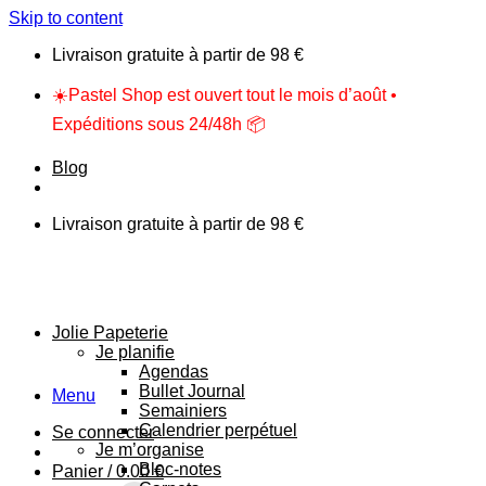
Skip to content
Livraison gratuite à partir de 98 €
☀️Pastel Shop est ouvert tout le mois d’août •
Expéditions sous 24/48h 📦
Blog
Livraison gratuite à partir de 98 €
Jolie Papeterie
Je planifie
Agendas
Bullet Journal
Menu
Semainiers
Calendrier perpétuel
Se connecter
Je m’organise
Bloc-notes
Panier /
0.00
€