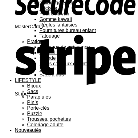
Coloriage enfant
Stickers
Feutre kawaii
Gomme kawaii
Règles fantaisies
MasterCard 2
Fournitures bureau enfant
Tatouage
Pratique
Cadeaux de naissance
Vaisselle
Gourde
Petits cadeaux enfant
Sacs
Sacs à dos
LIFESTYLE
Bijoux
Sacs
Stripe
Parapluies
Pin’s
Porte-clés
Puzzle
Trousses, pochettes
Coloriage adulte
Nouveautés