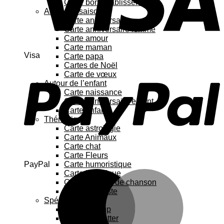
Carte bon rétablissement
Au fil des saisons
Carte anniversaire
Carte anniversaire femme
Carte amour
Carte maman
Visa
Carte papa
Cartes de Noël
Carte de vœux
Autour de l’enfant
Carte naissance
Carte anniversaire enfant
Carte enfant
Thématique
Carte astrologie
Carte Animaux
Carte chat
Carte Fleurs
PayPal
Carte humoristique
Carte botanique
Carte Paroles de chanson
Carte féministe
Spécial
Carte Pop up
Cartes à gratter