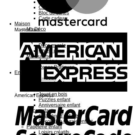
Carte 3D
Carte à sticker
Bloc de cartes
Carte cadeau
Maison
Ma Déco
MasterCard
Affiches, cadres
Porte-affiche
Déco murale
Objets déco
Ma Cuisine
Jolie Vaisselle
Repas Pratiques
Enfant
Jouets – Jeux
Jouets bébé
Jouets enfant
Jouet en bois
American Express
Puzzles enfant
Anniversaire enfant
Déco enfant
Chambre d’enfants
Décoration murale enfant
Papeterie enfant
Loisirs créatifs