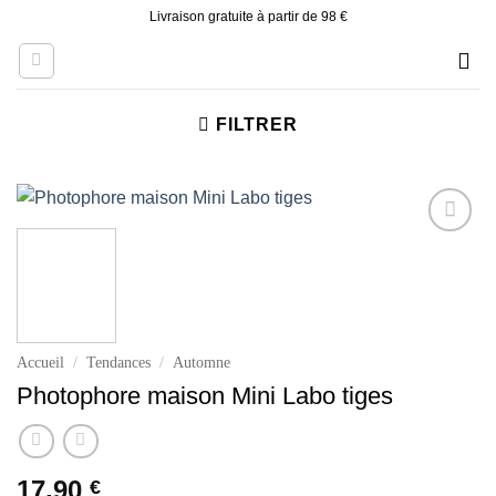
Skip
Livraison gratuite à partir de 98 €
to
content
FILTRER
Ajouter
à la liste
d’envies
Accueil
/
Tendances
/
Automne
Photophore maison Mini Labo tiges
17.90
€