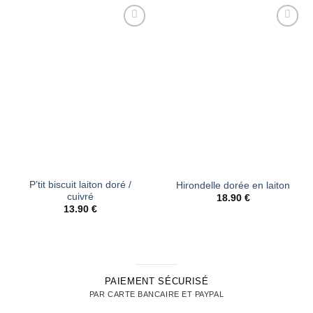
Ajouter
Ajouter
à la liste
à la liste
d’envies
d’envies
P’tit biscuit laiton doré /
Hirondelle dorée en laiton
cuivré
18.90
€
13.90
€
PAIEMENT SÉCURISÉ
PAR CARTE BANCAIRE ET PAYPAL