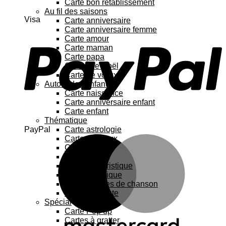
Carte bon rétablissement
Au fil des saisons
Visa
Carte anniversaire
Carte anniversaire femme
Carte amour
Carte maman
Carte papa
Cartes de Noël
Carte de vœux
Autour de l’enfant
Carte naissance
Carte anniversaire enfant
Carte enfant
Thématique
PayPal
Carte astrologie
Carte Animaux
Carte chat
Carte Fleurs
Carte humoristique
Carte botanique
Carte Paroles de chanson
Carte féministe
Spécial
Carte Pop up
Cartes à gratter