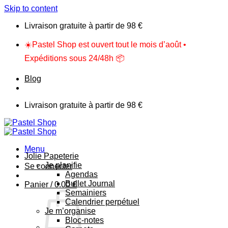
Skip to content
Livraison gratuite à partir de 98 €
☀️Pastel Shop est ouvert tout le mois d’août •
Expéditions sous 24/48h 📦
Blog
Livraison gratuite à partir de 98 €
Menu
Jolie Papeterie
Je planifie
Se connecter
Agendas
Bullet Journal
Panier /
0.00
€
Semainiers
Calendrier perpétuel
Je m’organise
Bloc-notes