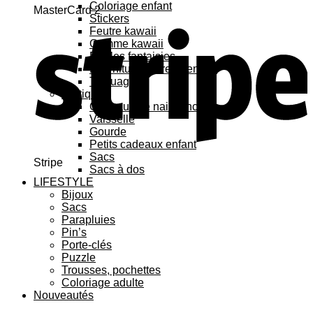
Coloriage enfant
MasterCard 2
Stickers
Feutre kawaii
Gomme kawaii
Règles fantaisies
Fournitures bureau enfant
Tatouage
Pratique
Cadeaux de naissance
Vaisselle
Gourde
Petits cadeaux enfant
Sacs
Stripe
Sacs à dos
LIFESTYLE
Bijoux
Sacs
Parapluies
Pin’s
Porte-clés
Puzzle
Trousses, pochettes
Coloriage adulte
Nouveautés