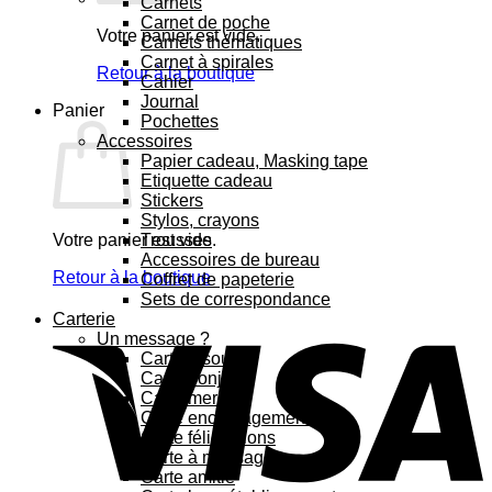
Carnets
Carnet de poche
Votre panier est vide.
Carnets thématiques
Carnet à spirales
Retour à la boutique
Cahier
Journal
Panier
Pochettes
Accessoires
Papier cadeau, Masking tape
Etiquette cadeau
Stickers
Stylos, crayons
Votre panier est vide.
Trousses
Accessoires de bureau
Retour à la boutique
Coffret de papeterie
Sets de correspondance
Carterie
Un message ?
Carte bisous
Carte bonjour
Carte merci
Carte encouragement
Carte félicitations
Carte à message
Carte amitié