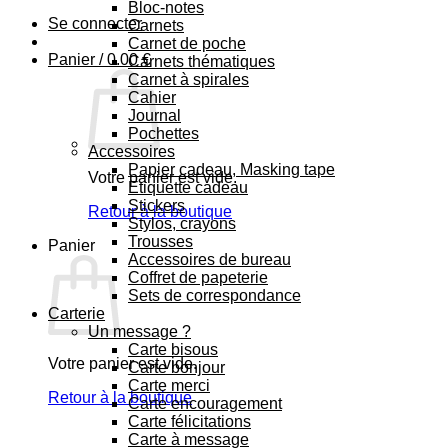
Bloc-notes
Se connecter
Carnets
Carnet de poche
Panier /
0.00
€
Carnets thématiques
Carnet à spirales
Cahier
Journal
Pochettes
Accessoires
Papier cadeau, Masking tape
Votre panier est vide.
Etiquette cadeau
Stickers
Retour à la boutique
Stylos, crayons
Trousses
Panier
Accessoires de bureau
Coffret de papeterie
Sets de correspondance
Carterie
Un message ?
Carte bisous
Votre panier est vide.
Carte bonjour
Carte merci
Retour à la boutique
Carte encouragement
Carte félicitations
Carte à message