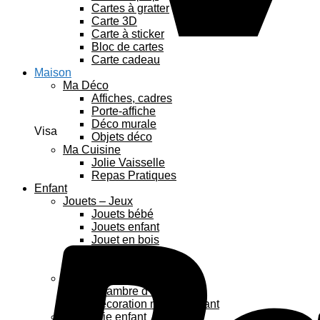
Cartes à gratter
Carte 3D
Carte à sticker
Bloc de cartes
Carte cadeau
Maison
Ma Déco
Affiches, cadres
Porte-affiche
Déco murale
Visa
Objets déco
Ma Cuisine
Jolie Vaisselle
Repas Pratiques
Enfant
Jouets – Jeux
Jouets bébé
Jouets enfant
Jouet en bois
Puzzles enfant
Anniversaire enfant
Déco enfant
Chambre d’enfants
Décoration murale enfant
Papeterie enfant