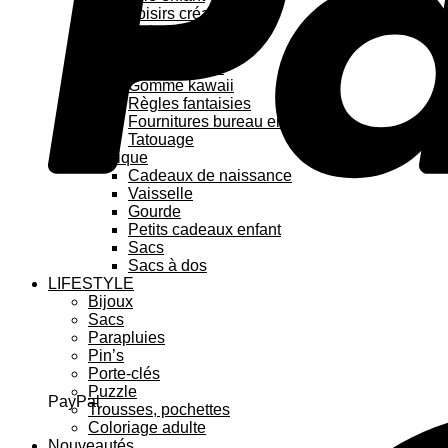
Loisirs créatifs
Coloriage enfant
Stickers
Feutre kawaii
Gomme kawaii
Règles fantaisies
Fournitures bureau enfant
Tatouage
Pratique
Cadeaux de naissance
Vaisselle
Gourde
Petits cadeaux enfant
Sacs
Sacs à dos
LIFESTYLE
Bijoux
Sacs
Parapluies
Pin’s
Porte-clés
Puzzle
PayPal
Trousses, pochettes
Coloriage adulte
Nouveautés