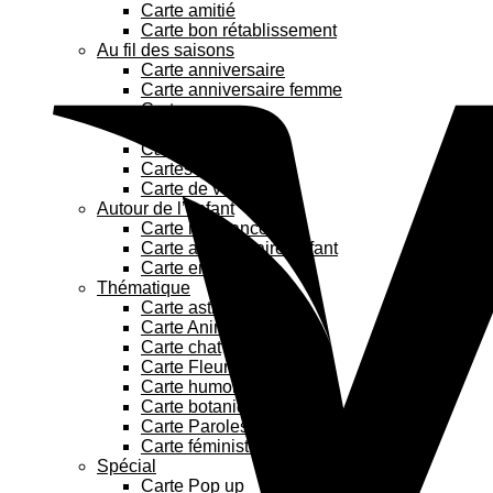
Carte amitié
Carte bon rétablissement
Au fil des saisons
Carte anniversaire
Carte anniversaire femme
Carte amour
Carte maman
Carte papa
Cartes de Noël
Carte de vœux
Autour de l’enfant
Carte naissance
Carte anniversaire enfant
Carte enfant
Thématique
Carte astrologie
Carte Animaux
Carte chat
Carte Fleurs
Carte humoristique
Carte botanique
Carte Paroles de chanson
Carte féministe
Spécial
Carte Pop up