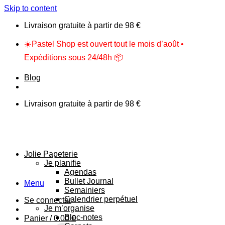
Skip to content
Livraison gratuite à partir de 98 €
☀️Pastel Shop est ouvert tout le mois d’août •
Expéditions sous 24/48h 📦
Blog
Livraison gratuite à partir de 98 €
Jolie Papeterie
Je planifie
Agendas
Bullet Journal
Menu
Semainiers
Calendrier perpétuel
Se connecter
Je m’organise
Bloc-notes
Panier /
0.00
€