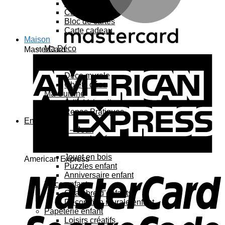
Carte 3D
Carte à sticker
Bloc de cartes
Carte cadeau
Maison
Ma Déco
MasterCard
Affiches, cadres
Porte-affiche
Déco murale
Objets déco
Ma Cuisine
Jolie Vaisselle
Repas Pratiques
Enfant
Jouets – Jeux
Jouets bébé
Jouets enfant
Jouet en bois
American Express
Puzzles enfant
Anniversaire enfant
Déco enfant
Chambre d’enfants
Décoration murale enfant
Papeterie enfant
Loisirs créatifs