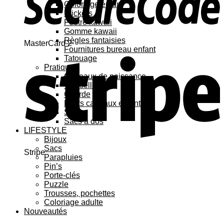
Coloriage enfant
Stickers
Feutre kawaii
Gomme kawaii
Règles fantaisies
MasterCard 2
Fournitures bureau enfant
Tatouage
Pratique
Cadeaux de naissance
Vaisselle
Gourde
Petits cadeaux enfant
Sacs
Sacs à dos
LIFESTYLE
Bijoux
Sacs
Stripe
Parapluies
Pin’s
Porte-clés
Puzzle
Trousses, pochettes
Coloriage adulte
Nouveautés