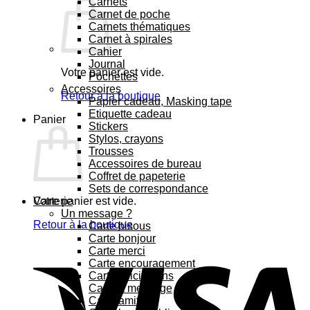
Carnets
Carnet de poche
Carnets thématiques
Carnet à spirales
Cahier
Journal
Votre panier est vide.
Pochettes
Accessoires
Retour à la boutique
Papier cadeau, Masking tape
Etiquette cadeau
Panier
Stickers
Stylos, crayons
Trousses
Accessoires de bureau
Coffret de papeterie
Sets de correspondance
Votre panier est vide.
Carterie
Un message ?
Retour à la boutique
Carte bisous
Carte bonjour
Carte merci
Carte encouragement
Carte félicitations
Carte à message
Carte amitié