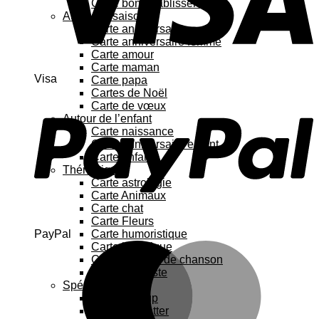
Carte bon rétablissement
Au fil des saisons
Carte anniversaire
Carte anniversaire femme
Carte amour
Carte maman
Visa
Carte papa
Cartes de Noël
Carte de vœux
Autour de l’enfant
Carte naissance
Carte anniversaire enfant
Carte enfant
Thématique
Carte astrologie
Carte Animaux
Carte chat
Carte Fleurs
PayPal
Carte humoristique
Carte botanique
Carte Paroles de chanson
Carte féministe
Spécial
Carte Pop up
Cartes à gratter