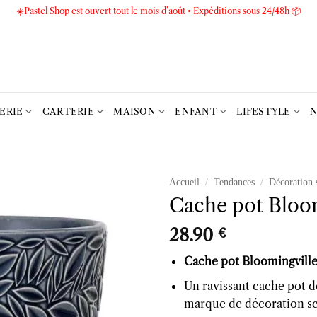
☀️Pastel Shop est ouvert tout le mois d’août • Expéditions sous 24/48h 📦
TERIE
CARTERIE
MAISON
ENFANT
LIFESTYLE
N
Accueil
/
Tendances
/
Décoration 
Cache pot Bloom
Ajouter
à la liste
28.90
€
d’envies
Cache pot Bloomingville
Un ravissant cache pot d
marque de décoration sc