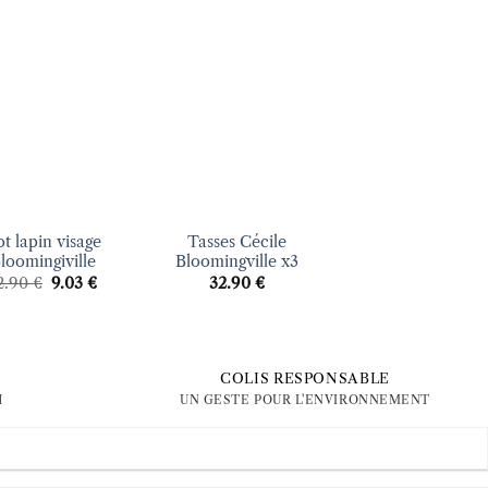
Ajouter
Ajouter
Ajout
à la liste
à la liste
à la li
d’envies
d’envies
d’envi
+
+
t lapin visage
Tasses Cécile
Cache-pot chie
loomingiville
Bloomingville x3
Sass and Belle
Le
Le
2.90
€
9.03
€
32.90
€
9.90
€
prix
prix
initial
actuel
était :
est :
12.90 €.
9.03 €.
COLIS RESPONSABLE
H
UN GESTE POUR L'ENVIRONNEMENT