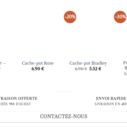
-20%
-30%
uter
Ajouter
Ajouter
liste
à la liste
à la liste
vies
d’envies
d’envies
+
+
+
e –
Po
Cache-pot Rose
Cache-pot Bradley
e
B
Le
Le
6.90
€
6.90
€
5.52
€
prix
prix
1
initial
actuel
était :
est :
6.90 €.
5.52 €.
VRAISON OFFERTE
ENVOI RAPIDE
DÈS 98€ D'ACHAT
LIVRAISON EN 48
CONTACTEZ-NOUS