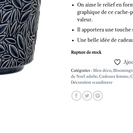
On aime le relief en form
graphique de ce cache-po
valeur.
Il apportera une touche 
Une belle idée de cadeau
Rupture de stock
Ajou
Catégories :
Bleu déco
,
Bloomingvi
de Noël adulte
,
Cadeaux femme
,
C
Décoration scandinave