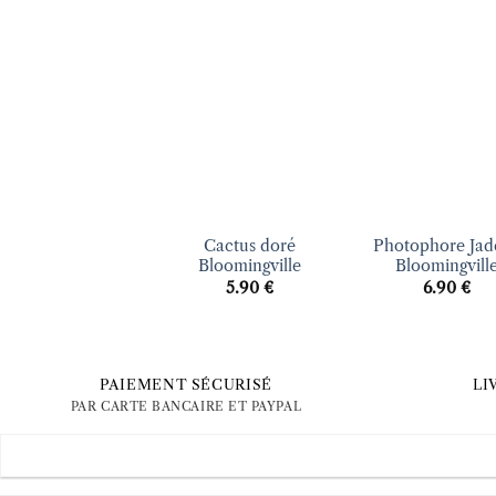
Ajouter
Ajo
à la liste
à la 
d’envies
d’en
+
+
Cactus doré
Photophore Jad
Bloomingville
Bloomingvill
5.90
€
6.90
€
PAIEMENT SÉCURISÉ
LI
PAR CARTE BANCAIRE ET PAYPAL