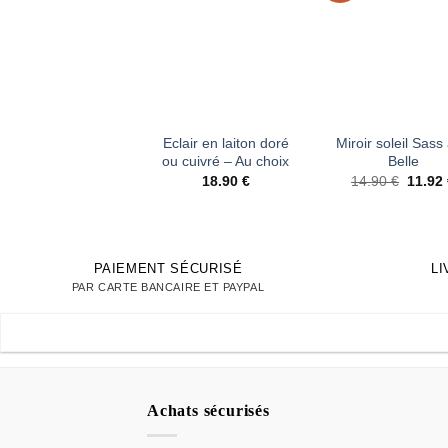
d’envies
d’en
+
+
Eclair en laiton doré
Miroir soleil Sass
ou cuivré – Au choix
Belle
Le
18.90
€
14.90
€
11.92
prix
initial
était :
14.90 
PAIEMENT SÉCURISÉ
L
PAR CARTE BANCAIRE ET PAYPAL
Achats sécurisés