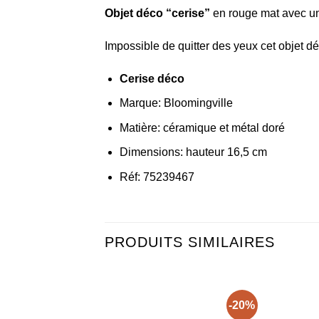
Objet déco “cerise”
en rouge mat avec un
Impossible de quitter des yeux cet objet 
Cerise déco
Marque: Bloomingville
Matière: céramique et métal doré
Dimensions: hauteur 16,5 cm
Réf: 75239467
PRODUITS SIMILAIRES
-20%
Ajouter
Ajou
à la liste
à la 