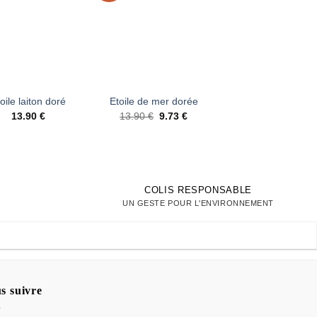
d’envies
d’envies
d’envi
+
+
Petite Lune laito
oile laiton doré
Etoile de mer dorée
dorée
Le
Le
13.90
€
13.90
€
9.73
€
prix
prix
14.90
€
initial
actuel
était :
est :
13.90 €.
9.73 €.
COLIS RESPONSABLE
UN GESTE POUR L'ENVIRONNEMENT
s suivre