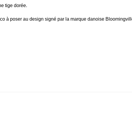
e tige dorée.
déco à poser au design signé par la marque danoise Bloomingvill
ter
Ajouter
Ajouter
liste
à la liste
à la liste