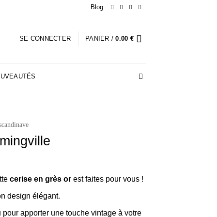
Blog
SE CONNECTER
PANIER /
0.00
€
UVEAUTÉS
scandinave
mingville
tte
cerise en grès or
est faites pour vous !
on design élégant.
 pour apporter une touche vintage à votre