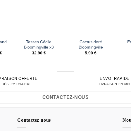
vies
d’envies
d’envies
+
+
+
 and
Tasses Cécile
Cactus doré
Et
Bloomingville x3
Bloomingville
Le
€
32.90
€
5.90
€
prix
actuel
est :
€.
11.92 €.
IVRAISON OFFERTE
ENVOI RAPIDE
DÈS 98€ D'ACHAT
LIVRAISON EN 48H
CONTACTEZ-NOUS
Contactez nous
Nou