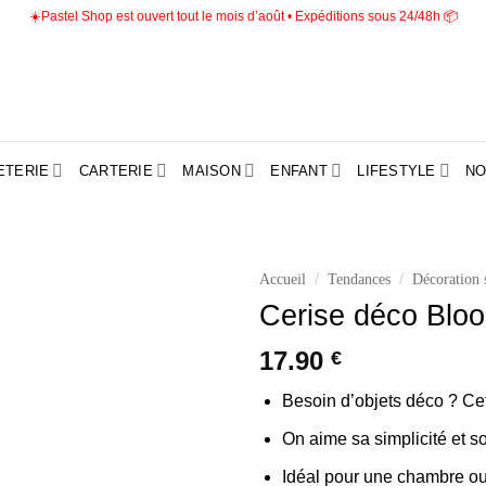
☀️Pastel Shop est ouvert tout le mois d’août • Expéditions sous 24/48h 📦
ETERIE
CARTERIE
MAISON
ENFANT
LIFESTYLE
NO
Accueil
/
Tendances
/
Décoration 
Cerise déco Bloo
Ajouter
à la liste
17.90
€
d’envies
Besoin d’objets déco ? Ce
On aime sa simplicité et s
Idéal pour une chambre ou