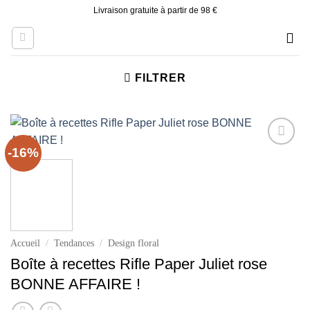
Skip
Livraison gratuite à partir de 98 €
to
content
FILTRER
-16%
Ajouter
à la liste
d’envies
Accueil
/
Tendances
/
Design floral
Boîte à recettes Rifle Paper Juliet rose
BONNE AFFAIRE !