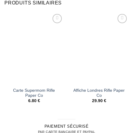
PRODUITS SIMILAIRES
Ajouter
Ajouter
à la liste
à la liste
d’envies
d’envies
Carte Supermom Rifle
Affiche Londres Rifle Paper
Paper Co
Co
6.80
€
29.90
€
PAIEMENT SÉCURISÉ
PAR CARTE BANCAIRE ET PAYPAL