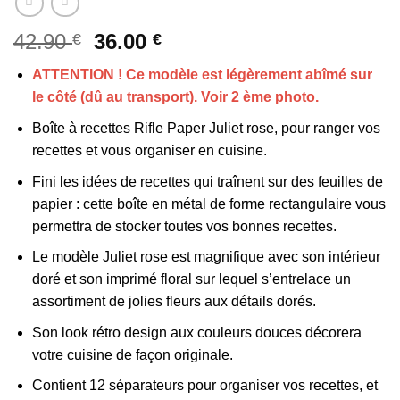
Le
Le
42.90
36.00
€
€
prix
prix
ATTENTION ! Ce modèle est légèrement abîmé sur
initial
actuel
le côté (dû au transport). Voir 2 ème photo.
était :
est :
42.90 €.
36.00 €.
Boîte à recettes Rifle Paper Juliet rose, pour ranger vos
recettes et vous organiser en cuisine.
Fini les idées de recettes qui traînent sur des feuilles de
papier : cette boîte en métal de forme rectangulaire vous
permettra de stocker toutes vos bonnes recettes.
Le modèle Juliet rose est magnifique avec son intérieur
doré et son imprimé floral sur lequel s’entrelace un
assortiment de jolies fleurs aux détails dorés.
Son look rétro design aux couleurs douces décorera
votre cuisine de façon originale.
Contient 12 séparateurs pour organiser vos recettes, et