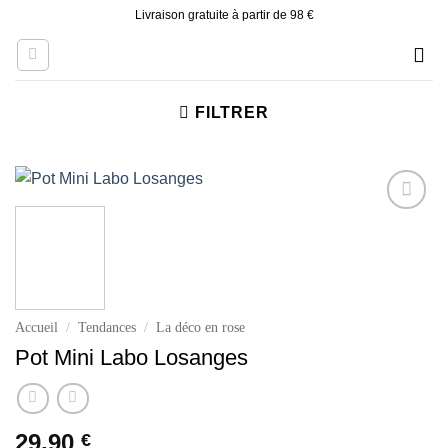
Skip
Livraison gratuite à partir de 98 €
to
content
FILTRER
Ajouter
à la liste
d’envies
Accueil
/
Tendances
/
La déco en rose
Pot Mini Labo Losanges
29.90
€