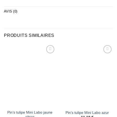
AVIS (0)
PRODUITS SIMILAIRES
Ajouter
Ajouter
à la liste
à la liste
d’envies
d’envies
Pin’s tulipe Mini Labo jaune
Pin’s tulipe Mini Labo azur
citron