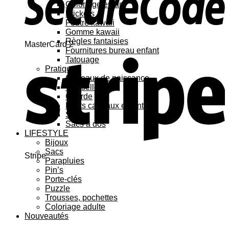
Coloriage enfant
Stickers
Feutre kawaii
Gomme kawaii
Règles fantaisies
MasterCard 2
Fournitures bureau enfant
Tatouage
Pratique
Cadeaux de naissance
Vaisselle
Gourde
Petits cadeaux enfant
Sacs
Sacs à dos
LIFESTYLE
Bijoux
Sacs
Stripe
Parapluies
Pin’s
Porte-clés
Puzzle
Trousses, pochettes
Coloriage adulte
Nouveautés