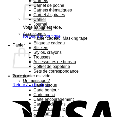
Carnets
Carnet de poche
Carnets thématiques
Carnet à spirales
Cahier
Journal
Votre panier est vide.
Pochettes
Accessoires
Retour à la boutique
Papier cadeau, Masking tape
Etiquette cadeau
Panier
Stickers
Stylos, crayons
Trousses
Accessoires de bureau
Coffret de papeterie
Sets de correspondance
Votre panier est vide.
Carterie
Un message ?
Retour à la boutique
Carte bisous
Carte bonjour
Carte merci
Carte encouragement
Carte félicitations
Carte à message
Carte amitié