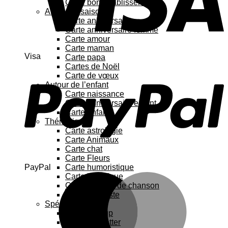
Carte bon rétablissement
Au fil des saisons
Carte anniversaire
Carte anniversaire femme
Carte amour
Carte maman
Visa
Carte papa
Cartes de Noël
Carte de vœux
Autour de l’enfant
Carte naissance
Carte anniversaire enfant
Carte enfant
Thématique
Carte astrologie
Carte Animaux
Carte chat
Carte Fleurs
PayPal
Carte humoristique
Carte botanique
Carte Paroles de chanson
Carte féministe
Spécial
Carte Pop up
Cartes à gratter