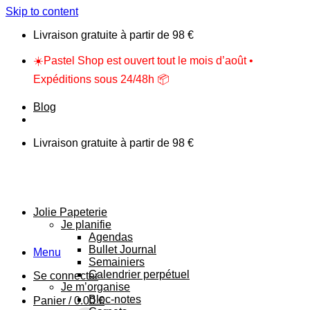
Skip to content
Livraison gratuite à partir de 98 €
☀️Pastel Shop est ouvert tout le mois d’août •
Expéditions sous 24/48h 📦
Blog
Livraison gratuite à partir de 98 €
Jolie Papeterie
Je planifie
Agendas
Bullet Journal
Menu
Semainiers
Calendrier perpétuel
Se connecter
Je m’organise
Bloc-notes
Panier /
0.00
€