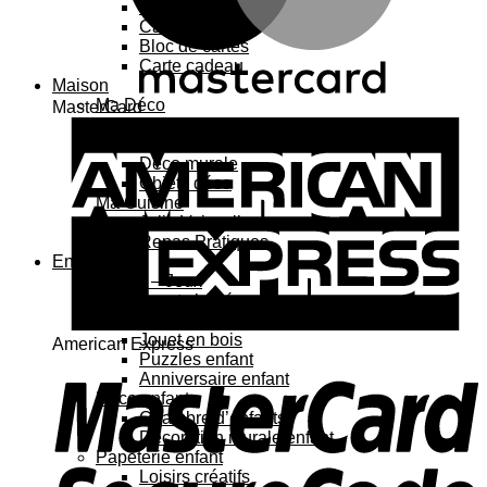
Carte 3D
Carte à sticker
Bloc de cartes
Carte cadeau
Maison
Ma Déco
MasterCard
Affiches, cadres
Porte-affiche
Déco murale
Objets déco
Ma Cuisine
Jolie Vaisselle
Repas Pratiques
Enfant
Jouets – Jeux
Jouets bébé
Jouets enfant
Jouet en bois
American Express
Puzzles enfant
Anniversaire enfant
Déco enfant
Chambre d’enfants
Décoration murale enfant
Papeterie enfant
Loisirs créatifs