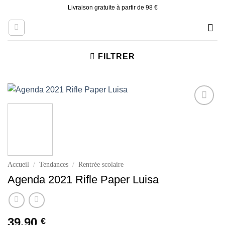
Skip
Livraison gratuite à partir de 98 €
to
content
FILTRER
Ajouter
à la liste
d’envies
Accueil
/
Tendances
/
Rentrée scolaire
Agenda 2021 Rifle Paper Luisa
39.90
€