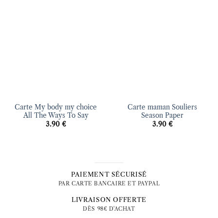
Ajouter
Ajouter
à la liste
à la liste
d’envies
d’envies
Carte My body my choice
Carte maman Souliers
All The Ways To Say
Season Paper
3.90
€
3.90
€
PAIEMENT SÉCURISÉ
PAR CARTE BANCAIRE ET PAYPAL
LIVRAISON OFFERTE
DÈS 98€ D'ACHAT