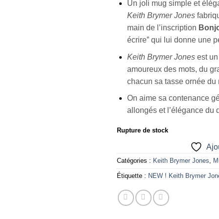
Un joli mug simple et élég
Keith Brymer Jones
fabriq
main de l’inscription
Bonj
écrire” qui lui donne une p
Keith Brymer Jones
est un
amoureux des mots, du gra
chacun sa tasse ornée du mo
On aime sa contenance gén
allongés et l’élégance du 
Rupture de stock
Ajou
Catégories :
Keith Brymer Jones
,
M
Étiquette :
NEW ! Keith Brymer Jon