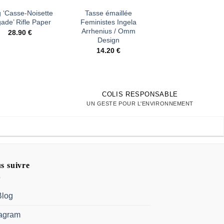
 ‘Casse-Noisette
Tasse émaillée
Mug Shopping Gir
gade’ Rifle Paper
Feministes Ingela
Helen B
Arrhenius / Omm
28.90
€
16.90
€
Design
14.20
€
COLIS RESPONSABLE
UN GESTE POUR L'ENVIRONNEMENT
s suivre
Blog
tagram