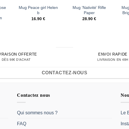
rose
Mug Peace girl Helen
Mug ‘Nativité’ Rifle
Mug
b
Paper
Bri
nn
16.90
€
28.90
€
IVRAISON OFFERTE
ENVOI RAPIDE
DÈS 98€ D'ACHAT
LIVRAISON EN 48H
CONTACTEZ-NOUS
Contactez nous
Nou
Qui sommes nous ?
Le 
FAQ
Ins