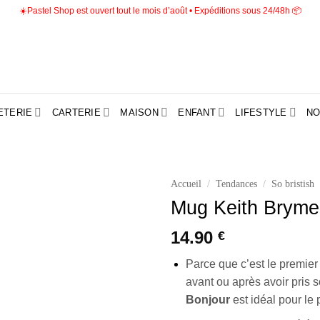
☀️Pastel Shop est ouvert tout le mois d’août • Expéditions sous 24/48h 📦
ETERIE
CARTERIE
MAISON
ENFANT
LIFESTYLE
NO
Accueil
/
Tendances
/
So bristish
Mug Keith Bryme
Ajouter
à la liste
14.90
€
d’envies
Parce que c’est le premier
avant ou après avoir pris s
Bonjour
est idéal pour le 