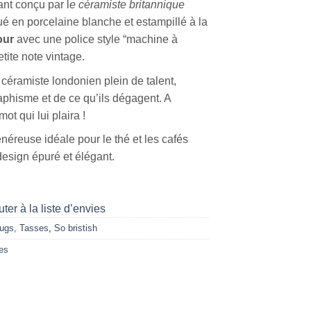
ant conçu par l
e céramiste britannique
ué en porcelaine blanche et estampillé à la
our
avec une police style “machine à
etite note vintage.
 céramiste londonien plein de talent,
phisme et de ce qu’ils dégagent. A
t qui lui plaira !
éreuse idéale pour le thé et les cafés
design épuré et élégant.
ter à la liste d’envies
ugs, Tasses
,
So bristish
es