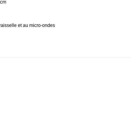
8cm
vaisselle et au micro-ondes
ter
Ajouter
Ajouter
liste
à la liste
à la liste
vies
d’envies
d’envies
+
+
+