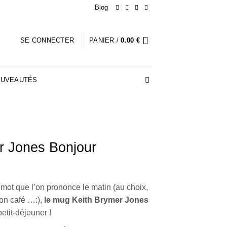
Blog
SE CONNECTER
PANIER /
0.00
€
UVEAUTÉS
r Jones Bonjour
 mot que l’on prononce le matin (au choix,
on café …:),
le mug Keith Brymer Jones
petit-déjeuner !