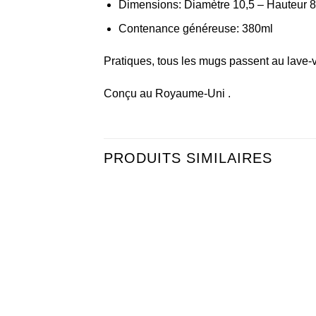
Dimensions: Diamètre 10,5 – Hauteur 
Contenance généreuse: 380ml
Pratiques, tous les mugs passent au lave-
Conçu au Royaume-Uni .
PRODUITS SIMILAIRES
Ajouter
Ajou
à la liste
à la 
d’envies
d’en
+
+