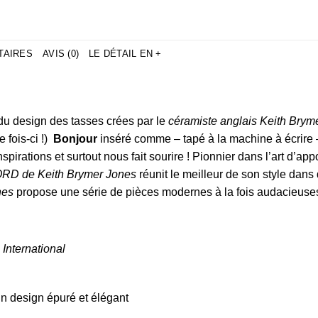
TAIRES
AVIS (0)
LE DÉTAIL EN +
 du design des tasses crées par le
céramiste anglais Keith Brym
e fois-ci !)
Bonjour
inséré comme – tapé à la machine à écrire –
irations et surtout nous fait sourire ! Pionnier dans l’art d’app
ORD de Keith Brymer Jones
réunit le meilleur de son style dans 
nes
propose une série de pièces modernes à la fois audacieuses, si
International
un design épuré et élégant