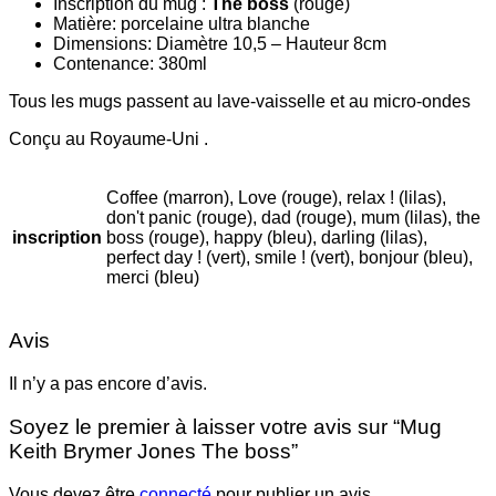
Inscription du mug :
The boss
(rouge)
Matière: porcelaine ultra blanche
Dimensions: Diamètre 10,5 – Hauteur 8cm
Contenance: 380ml
Tous les mugs passent au lave-vaisselle et au micro-ondes
Conçu au Royaume-Uni .
Coffee (marron), Love (rouge), relax ! (lilas),
don't panic (rouge), dad (rouge), mum (lilas), the
inscription
boss (rouge), happy (bleu), darling (lilas),
perfect day ! (vert), smile ! (vert), bonjour (bleu),
merci (bleu)
Avis
Il n’y a pas encore d’avis.
Soyez le premier à laisser votre avis sur “Mug
Keith Brymer Jones The boss”
Vous devez être
connecté
pour publier un avis.