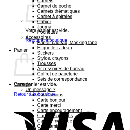
Carnets
Carnet de poche
Carnets thématiques
Carnet à spirales
Cahier
Journal
Votre panier est vide.
Pochettes
Accessoires
Retour à la boutique
Papier cadeau, Masking tape
Etiquette cadeau
Panier
Stickers
Stylos, crayons
Trousses
Accessoires de bureau
Coffret de papeterie
Sets de correspondance
Votre panier est vide.
Carterie
Un message ?
Retour à la boutique
Carte bisous
Carte bonjour
Carte merci
Carte encouragement
Carte félicitations
Carte à message
Carte amitié