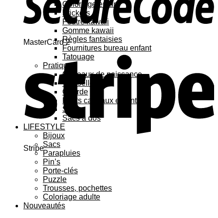
Coloriage enfant
Stickers
Feutre kawaii
Gomme kawaii
Règles fantaisies
MasterCard 2
Fournitures bureau enfant
Tatouage
Pratique
Cadeaux de naissance
Vaisselle
Gourde
Petits cadeaux enfant
Sacs
Sacs à dos
LIFESTYLE
Bijoux
Sacs
Stripe
Parapluies
Pin’s
Porte-clés
Puzzle
Trousses, pochettes
Coloriage adulte
Nouveautés