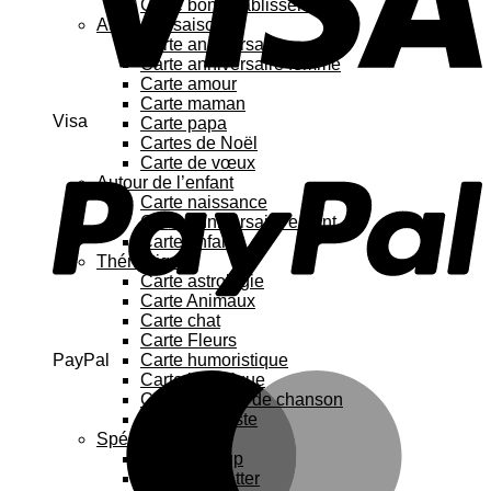
Carte bon rétablissement
Au fil des saisons
Carte anniversaire
Carte anniversaire femme
Carte amour
Carte maman
Visa
Carte papa
Cartes de Noël
Carte de vœux
Autour de l’enfant
Carte naissance
Carte anniversaire enfant
Carte enfant
Thématique
Carte astrologie
Carte Animaux
Carte chat
Carte Fleurs
PayPal
Carte humoristique
Carte botanique
Carte Paroles de chanson
Carte féministe
Spécial
Carte Pop up
Cartes à gratter