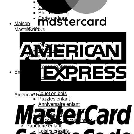
Carte 3D
Carte à sticker
Bloc de cartes
Carte cadeau
Maison
Ma Déco
MasterCard
Affiches, cadres
Porte-affiche
Déco murale
Objets déco
Ma Cuisine
Jolie Vaisselle
Repas Pratiques
Enfant
Jouets – Jeux
Jouets bébé
Jouets enfant
Jouet en bois
American Express
Puzzles enfant
Anniversaire enfant
Déco enfant
Chambre d’enfants
Décoration murale enfant
Papeterie enfant
Loisirs créatifs