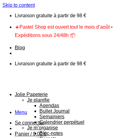
Skip to content
Livraison gratuite à partir de 98 €
☀️Pastel Shop est ouvert tout le mois d’août •
Expéditions sous 24/48h 📦
Blog
Livraison gratuite à partir de 98 €
Jolie Papeterie
Je planifie
Agendas
Bullet Journal
Menu
Semainiers
Calendrier perpétuel
Se connecter
Je m’organise
Bloc-notes
Panier /
0.00
€