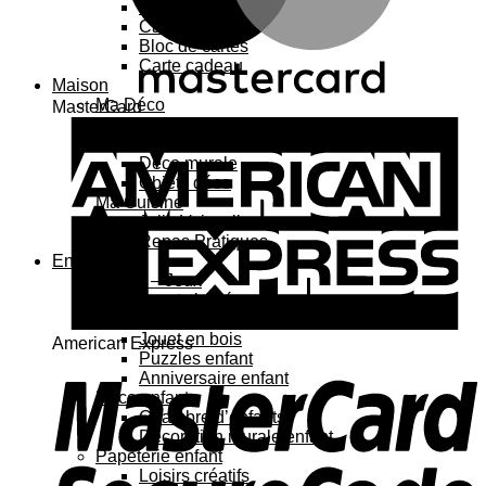
Carte 3D
Carte à sticker
Bloc de cartes
Carte cadeau
Maison
Ma Déco
MasterCard
Affiches, cadres
Porte-affiche
Déco murale
Objets déco
Ma Cuisine
Jolie Vaisselle
Repas Pratiques
Enfant
Jouets – Jeux
Jouets bébé
Jouets enfant
Jouet en bois
American Express
Puzzles enfant
Anniversaire enfant
Déco enfant
Chambre d’enfants
Décoration murale enfant
Papeterie enfant
Loisirs créatifs