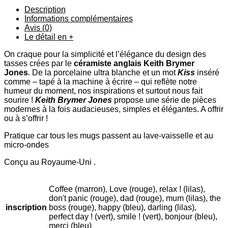
Description
Informations complémentaires
Avis (0)
Le détail en +
On craque pour la simplicité et l’élégance du design des
tasses crées par le
céramiste anglais Keith Brymer
Jones
.
De la porcelaine ultra blanche et un mot
Kiss
inséré
comme – tapé à la machine à écrire – qui reflète notre
humeur du moment, nos inspirations et surtout nous fait
sourire !
Keith Brymer Jones
propose une série de pièces
modernes à la fois audacieuses, simples et élégantes. A offrir
ou à s’offrir !
Pratique car tous les mugs passent au lave-vaisselle et au
micro-ondes
Conçu au Royaume-Uni .
Coffee (marron), Love (rouge), relax ! (lilas),
don't panic (rouge), dad (rouge), mum (lilas), the
inscription
boss (rouge), happy (bleu), darling (lilas),
perfect day ! (vert), smile ! (vert), bonjour (bleu),
merci (bleu)