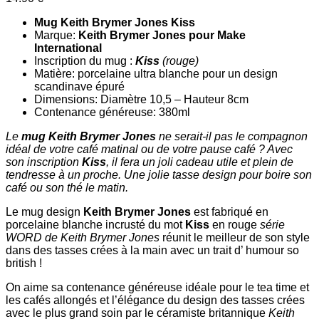
Mug Keith Brymer Jones Kiss
Marque:
Keith Brymer Jones pour Make
International
Inscription du mug :
Kiss
(rouge)
Matière: porcelaine ultra blanche pour un design
scandinave épuré
Dimensions: Diamètre 10,5 – Hauteur 8cm
Contenance généreuse: 380ml
Le
mug
Keith Brymer Jones
ne serait-il pas le compagnon
idéal de votre café matinal ou de votre pause café ? Avec
son inscription
Kiss
, il fera un joli cadeau utile et plein de
tendresse à un proche. Une jolie tasse design pour boire son
café ou son thé le matin.
Le mug design
Keith Brymer Jones
est fabriqué en
porcelaine blanche incrusté du mot
Kiss
en rouge
série
WORD de Keith Brymer Jones
réunit le meilleur de son style
dans des tasses crées à la main avec un trait d’ humour so
british !
On aime sa contenance généreuse idéale pour le tea time et
les cafés allongés et l’élégance du design des tasses crées
avec le plus grand soin par le céramiste britannique
Keith