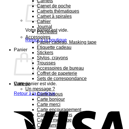
Carnets
Carnet de poche
Carnets thématiques
Carnet à spirales
Cahier
Journal
Votre panier est vide.
Pochettes
Accessoires
Retour à la boutique
Papier cadeau, Masking tape
Etiquette cadeau
Panier
Stickers
Stylos, crayons
Trousses
Accessoires de bureau
Coffret de papeterie
Sets de correspondance
Votre panier est vide.
Carterie
Un message ?
Retour à la boutique
Carte bisous
Carte bonjour
Carte merci
Carte encouragement
Carte félicitations
Carte à message
Carte amitié