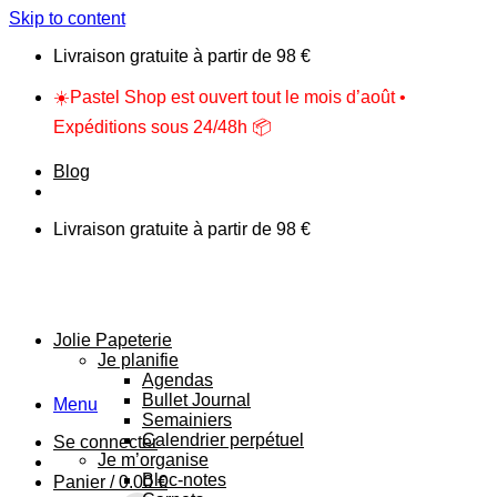
Skip to content
Livraison gratuite à partir de 98 €
☀️Pastel Shop est ouvert tout le mois d’août •
Expéditions sous 24/48h 📦
Blog
Livraison gratuite à partir de 98 €
Jolie Papeterie
Je planifie
Agendas
Bullet Journal
Menu
Semainiers
Calendrier perpétuel
Se connecter
Je m’organise
Bloc-notes
Panier /
0.00
€