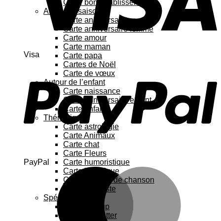
Carte bon rétablissement
Au fil des saisons
Carte anniversaire
Carte anniversaire femme
Carte amour
Carte maman
Visa
Carte papa
Cartes de Noël
Carte de vœux
Autour de l’enfant
Carte naissance
Carte anniversaire enfant
Carte enfant
Thématique
Carte astrologie
Carte Animaux
Carte chat
Carte Fleurs
PayPal
Carte humoristique
Carte botanique
Carte Paroles de chanson
Carte féministe
Spécial
Carte Pop up
Cartes à gratter