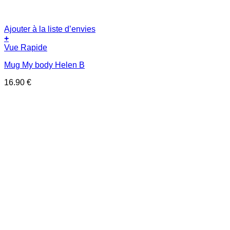
Ajouter à la liste d’envies
+
Vue Rapide
Mug My body Helen B
16.90
€