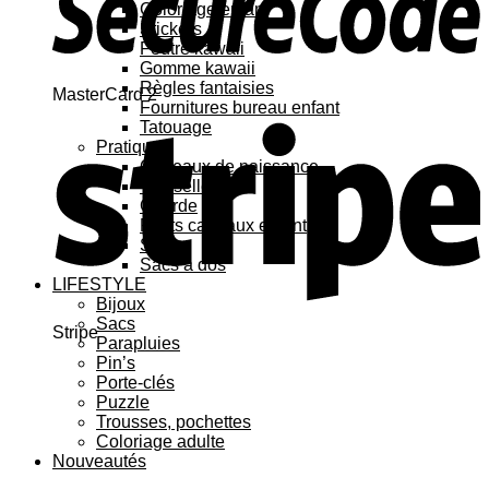
Coloriage enfant
Stickers
Feutre kawaii
Gomme kawaii
Règles fantaisies
MasterCard 2
Fournitures bureau enfant
Tatouage
Pratique
Cadeaux de naissance
Vaisselle
Gourde
Petits cadeaux enfant
Sacs
Sacs à dos
LIFESTYLE
Bijoux
Sacs
Stripe
Parapluies
Pin’s
Porte-clés
Puzzle
Trousses, pochettes
Coloriage adulte
Nouveautés