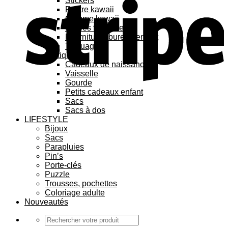
Stickers
Feutre kawaii
Gomme kawaii
Règles fantaisies
Fournitures bureau enfant
Tatouage
Pratique
Cadeaux de naissance
Vaisselle
Gourde
Petits cadeaux enfant
Sacs
Sacs à dos
LIFESTYLE
Bijoux
Sacs
Parapluies
Pin’s
Porte-clés
Puzzle
Trousses, pochettes
Coloriage adulte
Nouveautés
Recherche
pour :