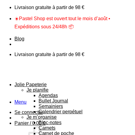
Skip
Livraison gratuite à partir de 98 €
to
content
☀️Pastel Shop est ouvert tout le mois d’août •
Expéditions sous 24/48h 📦
Blog
Livraison gratuite à partir de 98 €
Jolie Papeterie
Je planifie
Agendas
Bullet Journal
Menu
Semainiers
Calendrier perpétuel
Se connecter
Je m’organise
Bloc-notes
Panier /
0.00
€
Carnets
Carnet de poche