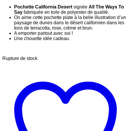
prix
prix
Pochette California Desert
signée
All The Ways To
initial
actuel
Say
fabriquée en toile de polyester de qualité.
était :
est :
On aime cette pochette plate à la belle illustration d’un
18.90 €.
13.23 €.
paysage de dunes dans le désert californien dans les
tons de terracotta, rose, crème et brun.
A emporter partout avec soi !
Une chouette idée cadeau.
Rupture de stock