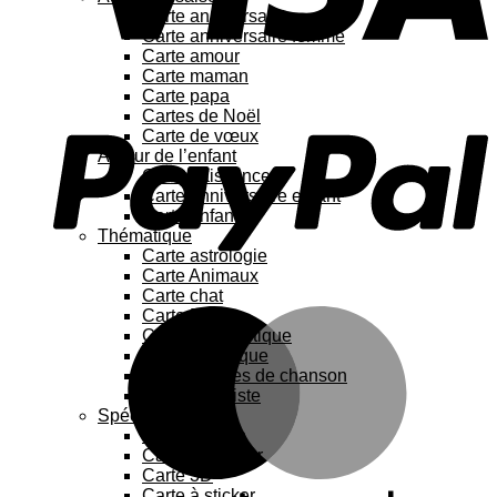
Carte anniversaire
Carte anniversaire femme
Carte amour
Carte maman
P
Carte papa
Cartes de Noël
Carte de vœux
Autour de l’enfant
Carte naissance
Carte anniversaire enfant
Carte enfant
Thématique
Carte astrologie
Carte Animaux
Carte chat
M
Carte Fleurs
Carte humoristique
Carte botanique
Carte Paroles de chanson
Carte féministe
Spécial
Carte Pop up
Cartes à gratter
Carte 3D
Carte à sticker