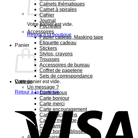
Carnets thématiques
Carnet à spirales
Cahier
Journal
Votre panier est vide.
Pochettes
Accessoires
Retour à la boutique
Papier cadeau, Masking tape
Etiquette cadeau
Panier
Stickers
Stylos, crayons
Trousses
Accessoires de bureau
Coffret de papeterie
Sets de correspondance
Votre panier est vide.
Carterie
Un message ?
Retour à la boutique
Carte bisous
Carte bonjour
V
Carte merci
Carte encouragement
Carte félicitations
Carte à message
Carte amitié
Carte bon rétablissement
Au fil des saisons