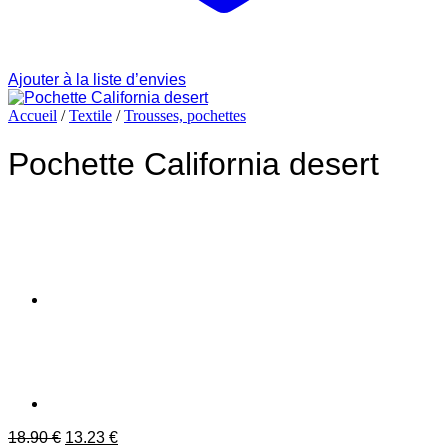
Ajouter à la liste d’envies
Accueil
/
Textile
/
Trousses, pochettes
Pochette California desert
Le
Le
18.90
€
13.23
€