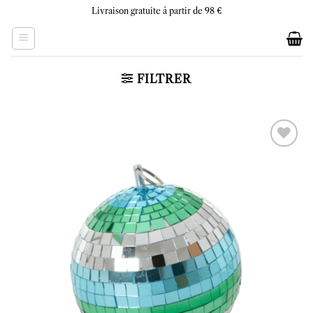
Skip
Livraison gratuite à partir de 98 €
to
content
FILTRER
Ajouter
à la liste
d’envies