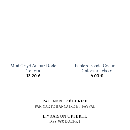
Ajouter
Ajouter
à la liste
à la liste
d’envies
d’envies
Mini Grigri Amour Dodo
Panière ronde Coeur –
Toucan
Coloris au choix
13.20
€
6.00
€
PAIEMENT SÉCURISÉ
PAR CARTE BANCAIRE ET PAYPAL
LIVRAISON OFFERTE
DÈS 98€ D'ACHAT