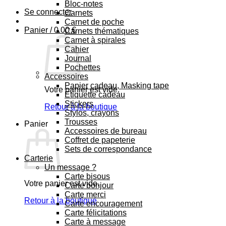
Bloc-notes
Se connecter
Carnets
Carnet de poche
Panier /
0.00
€
Carnets thématiques
Carnet à spirales
Cahier
Journal
Pochettes
Accessoires
Papier cadeau, Masking tape
Votre panier est vide.
Etiquette cadeau
Stickers
Retour à la boutique
Stylos, crayons
Trousses
Panier
Accessoires de bureau
Coffret de papeterie
Sets de correspondance
Carterie
Un message ?
Carte bisous
Votre panier est vide.
Carte bonjour
Carte merci
Retour à la boutique
Carte encouragement
Carte félicitations
Carte à message