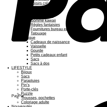
Loisirs créatifs
Coloriage enfant
Stickers
Feutre kawaii
Gomme kawaii
Règles fantaisies
Fournitures bureau enfant
Tatouage
Pratique
Cadeaux de naissance
Vaisselle
Gourde
Petits cadeaux enfant
Sacs
Sacs à dos
LIFESTYLE
Bijoux
Sacs
Parapluies
Pin’s
Porte-clés
Puzzle
PayPal
Trousses, pochettes
Coloriage adulte
Nouveautés