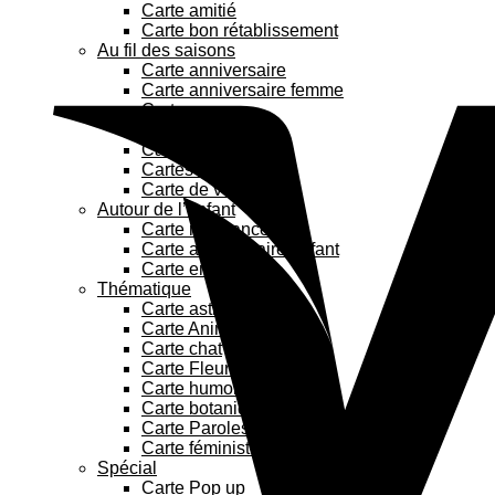
Carte amitié
Carte bon rétablissement
Au fil des saisons
Carte anniversaire
Carte anniversaire femme
Carte amour
Carte maman
Carte papa
Cartes de Noël
Carte de vœux
Autour de l’enfant
Carte naissance
Carte anniversaire enfant
Carte enfant
Thématique
Carte astrologie
Carte Animaux
Carte chat
Carte Fleurs
Carte humoristique
Carte botanique
Carte Paroles de chanson
Carte féministe
Spécial
Carte Pop up