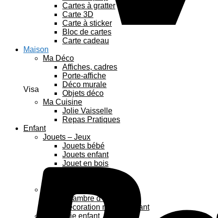
Cartes à gratter
Carte 3D
Carte à sticker
Bloc de cartes
Carte cadeau
Maison
Ma Déco
Affiches, cadres
Porte-affiche
Déco murale
Visa
Objets déco
Ma Cuisine
Jolie Vaisselle
Repas Pratiques
Enfant
Jouets – Jeux
Jouets bébé
Jouets enfant
Jouet en bois
Puzzles enfant
Anniversaire enfant
Déco enfant
Chambre d’enfants
Décoration murale enfant
Papeterie enfant