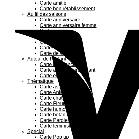
Carte amitié
Carte bon rétablissement
Au fil des saisons
Carte anniversaire
Carte anniversaire femme
Carte amour
Carte maman
Carte papa
Cartes de Noël
Carte de vœux
Autour de l’enfant
Carte naissance
Carte anniversaire enfant
Carte enfant
Thématique
Carte astrologie
Carte Animaux
Carte chat
Carte Fleurs
Carte humoristique
Carte botanique
Carte Paroles de chanson
Carte féministe
Spécial
Carte Pop up