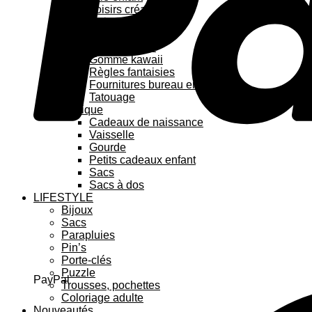
Loisirs créatifs
Coloriage enfant
Stickers
Feutre kawaii
Gomme kawaii
Règles fantaisies
Fournitures bureau enfant
Tatouage
Pratique
Cadeaux de naissance
Vaisselle
Gourde
Petits cadeaux enfant
Sacs
Sacs à dos
LIFESTYLE
Bijoux
Sacs
Parapluies
Pin’s
Porte-clés
Puzzle
PayPal
Trousses, pochettes
Coloriage adulte
Nouveautés