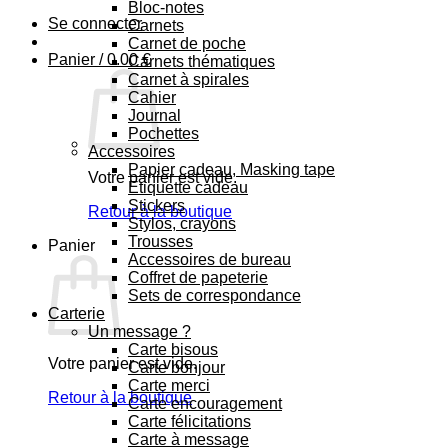
Bloc-notes
Se connecter
Carnets
Carnet de poche
Panier /
0.00
€
Carnets thématiques
Carnet à spirales
Cahier
Journal
Pochettes
Accessoires
Papier cadeau, Masking tape
Votre panier est vide.
Etiquette cadeau
Stickers
Retour à la boutique
Stylos, crayons
Trousses
Panier
Accessoires de bureau
Coffret de papeterie
Sets de correspondance
Carterie
Un message ?
Carte bisous
Votre panier est vide.
Carte bonjour
Carte merci
Retour à la boutique
Carte encouragement
Carte félicitations
Carte à message