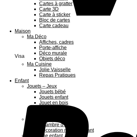
Cartes à gratter
Carte 3D
Carte à sticker
Bloc de cartes
Carte cadeau
Maison
Ma Déco
Affiches, cadres
Porte-affiche
Déco murale
Visa
Objets déco
Ma Cuisine
Jolie Vaisselle
Repas Pratiques
Enfant
Jouets – Jeux
Jouets bébé
Jouets enfant
Jouet en bois
Puzzles enfant
Anniversaire enfant
Déco enfant
Chambre d’enfants
Décoration murale enfant
Papeterie enfant