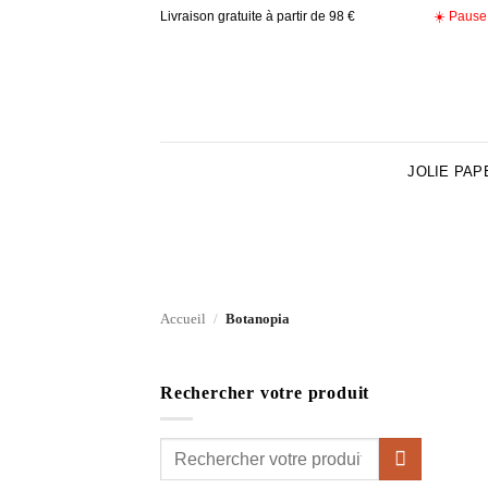
Skip
Livraison gratuite à partir de 98 €
☀️ Pause 
to
content
JOLIE PAP
Accueil
/
Botanopia
Rechercher votre produit
Recherche
pour :