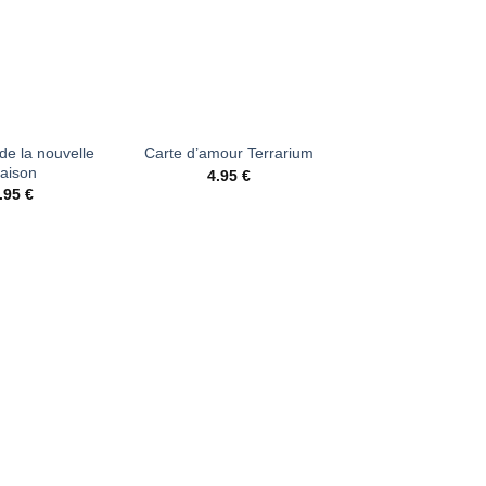
+
de la nouvelle
Carte d’amour Terrarium
aison
4.95
€
.95
€
Ajouter
Ajouter
à la liste
à la liste
d’envies
d’envies
+