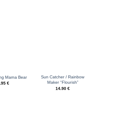
Ajouter
Ajouter
à la liste
à la liste
d’envies
d’envies
+
Sun Catcher / Rainbow
ong Mama Bear
Maker “Flourish”
.95
€
14.90
€