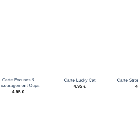
Ajouter
Ajouter
à la liste
à la liste
d’envies
d’envies
+
+
Carte Excuses &
Carte Lucky Cat
Carte Str
ncouragement Oups
4.95
€
4
4.95
€
Ajouter
Ajouter
à la liste
à la liste
d’envies
d’envies