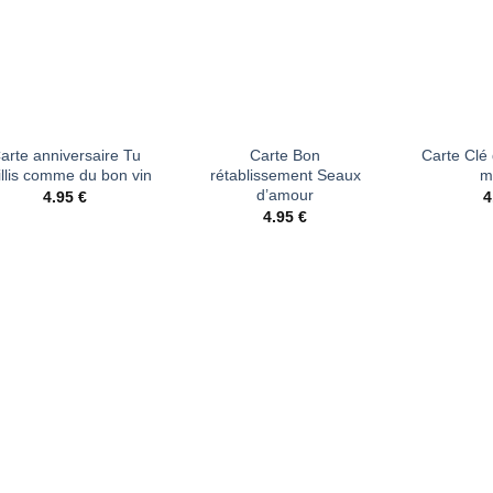
+
+
arte anniversaire Tu
Carte Bon
Carte Clé 
illis comme du bon vin
rétablissement Seaux
m
d’amour
4.95
€
4
4.95
€
Ajouter
Ajouter
à la liste
à la liste
d’envies
d’envies
+
+