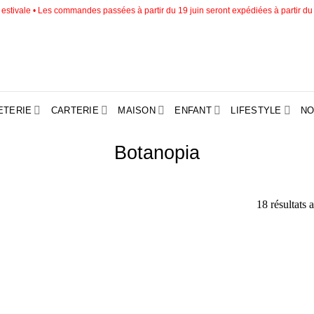
estivale • Les commandes passées à partir du 19 juin seront expédiées à partir du
ETERIE
CARTERIE
MAISON
ENFANT
LIFESTYLE
NO
Botanopia
18 résultats 
Ajouter
Ajouter
à la liste
à la liste
d’envies
d’envies