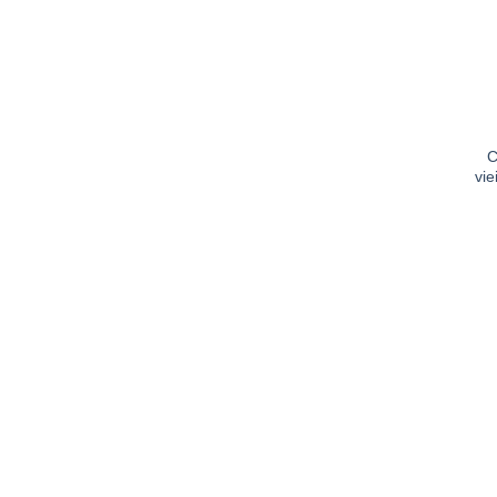
+
C
vie
+