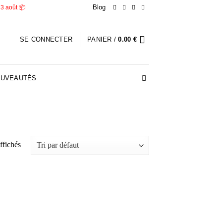
Blog
 3 août 📦
SE CONNECTER
PANIER /
0.00
€
UVEAUTÉS
affichés
Ajouter
Ajouter
à la liste
à la liste
d’envies
d’envies