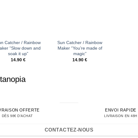
+
n Catcher / Rainbow
Sun Catcher / Rainbow
aker “Slow down and
Maker “You’re made of
soak it up”
magic”
14.90
€
14.90
€
tanopia
IVRAISON OFFERTE
ENVOI RAPIDE
DÈS 98€ D'ACHAT
LIVRAISON EN 48H
CONTACTEZ-NOUS