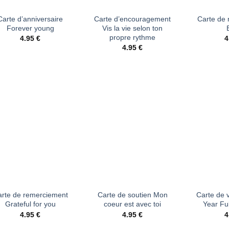
Carte d’anniversaire
Carte d’encouragement
Carte de
Forever young
Vis la vie selon ton
propre rythme
4.95
€
4
4.95
€
Ajouter
Ajouter
à la liste
à la liste
d’envies
d’envies
+
+
rte de remerciement
Carte de soutien Mon
Carte de 
Grateful for you
coeur est avec toi
Year Fu
4.95
€
4.95
€
4