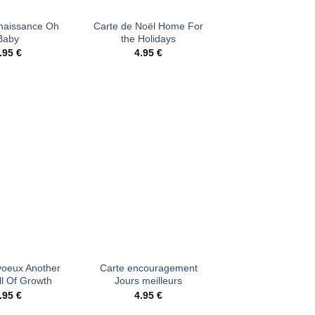
 naissance Oh
Carte de Noël Home For
Baby
the Holidays
.95
€
4.95
€
Ajouter
Ajouter
à la liste
à la liste
d’envies
d’envies
+
voeux Another
Carte encouragement
ll Of Growth
Jours meilleurs
.95
€
4.95
€