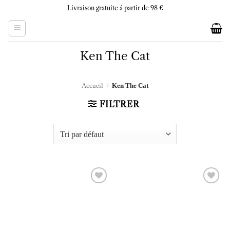
Skip
Livraison gratuite à partir de 98 €
to
content
Ken The Cat
Accueil
/
Ken The Cat
FILTRER
Ajouter
Ajouter
à la liste
à la liste
d’envies
d’envies