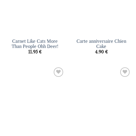
Carnet Like Cats More
Carte anniversaire Chien
Than People Ohh Deer!
Cake
11.95
€
4.90
€
Ajouter
Ajouter
à la liste
à la liste
d’envies
d’envies