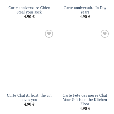
Carte anniversaire Chien
Carte anniversaire In Dog
Steal your sock
Years
4.90
€
4.90
€
Ajouter
Ajouter
à la liste
à la liste
d’envies
d’envies
Carte Chat At least, the cat
Carte Fête des mères Chat
loves you
Your Gift is on the Kitchen
Floor
4.90
€
4.90
€