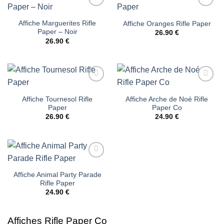
Ajouter
Ajouter
à la liste
à la liste
Affiche Marguerites Rifle
Affiche Oranges Rifle Paper
d’envies
d’envies
Paper – Noir
26.90
€
26.90
€
Ajouter
Ajouter
à la liste
à la liste
Affiche Tournesol Rifle
Affiche Arche de Noé Rifle
d’envies
d’envies
Paper
Paper Co
26.90
€
24.90
€
Ajouter
à la liste
Affiche Animal Party Parade
d’envies
Rifle Paper
24.90
€
Affiches Rifle Paper Co