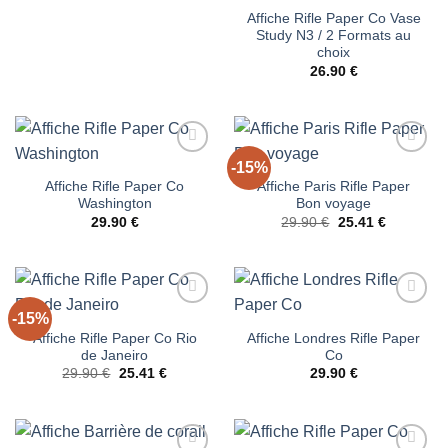
prix
prix
d’envies
d’envies
initial
actuel
Affiche Rifle Paper Co Vase
était :
est :
Study N3 / 2 Formats au
29.90 €.
25.41 €.
choix
26.90
€
-15%
Ajouter
Ajouter
à la liste
à la liste
Affiche Rifle Paper Co
Affiche Paris Rifle Paper
d’envies
d’envies
Washington
Bon voyage
Le
Le
29.90
€
29.90
€
25.41
€
prix
prix
initial
actuel
était :
est :
29.90 €.
25.41 €.
-15%
Ajouter
Ajouter
à la liste
à la liste
Affiche Rifle Paper Co Rio
Affiche Londres Rifle Paper
d’envies
d’envies
de Janeiro
Co
Le
Le
29.90
€
25.41
€
29.90
€
prix
prix
initial
actuel
était :
est :
29.90 €.
25.41 €.