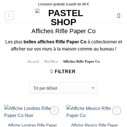
Skip
Livraison gratuite à partir de 98 €
to
content
Affiches Rifle Paper Co
Les plus
belles affiches Rifle Paper Co
à collectionner et
afficher sur vos murs à la maison comme au bureau !
Accueil
/
Ma Déco
/
Affiches Rifle Paper Co
FILTRER
Ajouter
Ajouter
à la liste
à la liste
Affiche Londres Rifle Paper
Affiche Mexico Rifle Paper