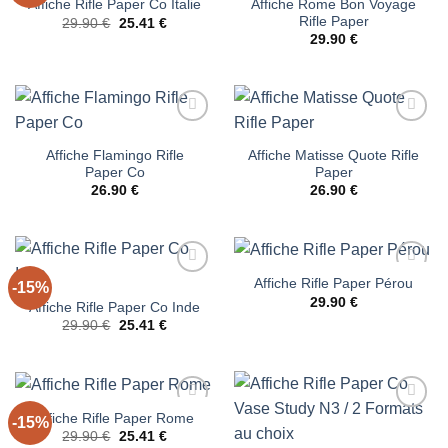
Affiche Rome Bon Voyage
Affiche Rifle Paper Co Italie
d’envies
d’envies
Rifle Paper
Le
Le
29.90
€
25.41
€
prix
prix
29.90
€
initial
actuel
était :
est :
29.90 €.
25.41 €.
Ajouter
Ajouter
à la liste
à la liste
Affiche Flamingo Rifle
Affiche Matisse Quote Rifle
d’envies
d’envies
Paper Co
Paper
26.90
€
26.90
€
Affiche Rifle Paper Pérou
-15%
Ajouter
Ajouter
à la liste
à la liste
29.90
€
Affiche Rifle Paper Co Inde
d’envies
d’envies
Le
Le
29.90
€
25.41
€
prix
prix
initial
actuel
était :
est :
29.90 €.
25.41 €.
Affiche Rifle Paper Rome
-15%
Ajouter
Ajouter
Le
Le
à la liste
à la liste
29.90
€
25.41
€