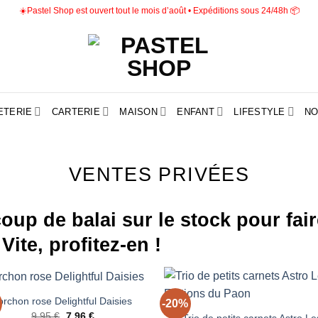
☀️Pastel Shop est ouvert tout le mois d’août • Expéditions sous 24/48h 📦
ETERIE
CARTERIE
MAISON
ENFANT
LIFESTYLE
NO
VENTES PRIVÉES
oup de balai sur le stock pour fair
Vite, profitez-en !
+
orchon rose Delightful Daisies
-20%
Ajouter
Ajou
Le
Le
9.95
€
7.96
€
à la liste
à la l
Trio de petits carnets Astro Le