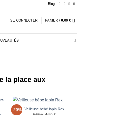
Blog
SE CONNECTER
PANIER /
0.00
€
UVEAUTÉS
e la place aux
+
Veilleuse bébé lapin Rex
-20%
ter
Ajouter
Le
Le
6.00
€
4.80
€
iste
à la liste
s