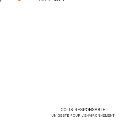
prix
prix
ies
d’envies
initial
actuel
était :
est :
6.00 €.
4.80 €.
€.
COLIS RESPONSABLE
UN GESTE POUR L'ENVIRONNEMENT