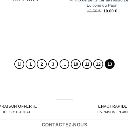
prix
prix
d’envies
d’env
Editions du Paon
initial
actuel
Le
Le
était :
est :
12.50
€
10.00
€
prix
prix
9.95 €.
7.96 €.
initial
actuel
était :
est :
12.50 €.
10.00 
1
2
3
…
10
11
12
13
IVRAISON OFFERTE
ENVOI RAPIDE
DÈS 98€ D'ACHAT
LIVRAISON EN 48H
CONTACTEZ-NOUS