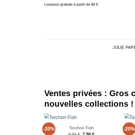
Skip
Livraison gratuite à partir de 98 €
to
content
JOLIE PAP
Ventes privées : Gros c
nouvelles collections ! 
+
+
Torchon Fish
T
-20%
-20%
Ajouter
Le
Le
9.95
€
7.96
€
à la liste