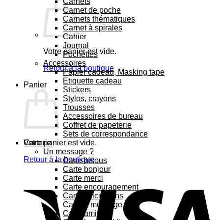
Carnets
Carnet de poche
Carnets thématiques
Carnet à spirales
Cahier
Journal
Votre panier est vide.
Pochettes
Accessoires
Retour à la boutique
Papier cadeau, Masking tape
Etiquette cadeau
Panier
Stickers
Stylos, crayons
Trousses
Accessoires de bureau
Coffret de papeterie
Sets de correspondance
Votre panier est vide.
Carterie
Un message ?
Retour à la boutique
Carte bisous
Carte bonjour
Carte merci
Carte encouragement
Carte félicitations
Carte à message
Carte amitié