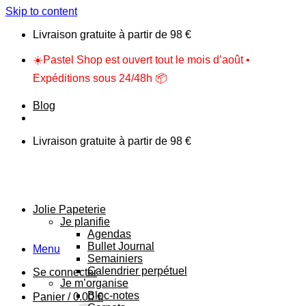
Skip to content
Livraison gratuite à partir de 98 €
☀️Pastel Shop est ouvert tout le mois d’août •
Expéditions sous 24/48h 📦
Blog
Livraison gratuite à partir de 98 €
Jolie Papeterie
Je planifie
Agendas
Bullet Journal
Menu
Semainiers
Calendrier perpétuel
Se connecter
Je m’organise
Bloc-notes
Panier /
0.00
€