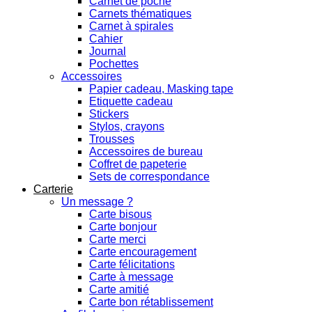
Carnet de poche
Carnets thématiques
Carnet à spirales
Cahier
Journal
Pochettes
Accessoires
Papier cadeau, Masking tape
Etiquette cadeau
Stickers
Stylos, crayons
Trousses
Accessoires de bureau
Coffret de papeterie
Sets de correspondance
Carterie
Un message ?
Carte bisous
Carte bonjour
Carte merci
Carte encouragement
Carte félicitations
Carte à message
Carte amitié
Carte bon rétablissement