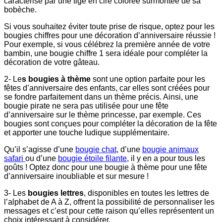
caractérisé par une tige en cire colorée surmontée de sa
bobèche.
Si vous souhaitez éviter toute prise de risque, optez pour les
bougies chiffres pour une décoration d’anniversaire réussie !
Pour exemple, si vous célébrez la première année de votre
bambin, une bougie chiffre 1 sera idéale pour compléter la
décoration de votre gâteau.
2- Le
s bougies à thème
sont une option parfaite pour les
fêtes d’anniversaire des enfants, car elles sont créées pour
se fondre parfaitement dans un thème précis. Ainsi, une
bougie pirate ne sera pas utilisée pour une fête
d’anniversaire sur le thème princesse, par exemple. Ces
bougies sont conçues pour compléter la décoration de la fête
et apporter une touche ludique supplémentaire.
Qu’il s’agisse d’une
bougie chat
, d’une
bougie animaux
safari
ou d’une
bougie étoile filante
, il y en a pour tous les
goûts ! Optez donc pour une bougie à thème pour une fête
d’anniversaire inoubliable et sur mesure !
3- Les
bougies lettres
, disponibles en toutes les lettres de
l’alphabet de A à Z, offrent la possibilité de personnaliser les
messages et c’est pour cette raison qu’elles représentent un
choix intéressant à considérer.