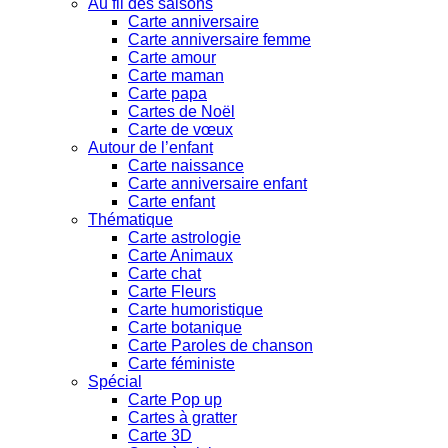
Au fil des saisons
Carte anniversaire
Carte anniversaire femme
Carte amour
Carte maman
Carte papa
Cartes de Noël
Carte de vœux
Autour de l’enfant
Carte naissance
Carte anniversaire enfant
Carte enfant
Thématique
Carte astrologie
Carte Animaux
Carte chat
Carte Fleurs
Carte humoristique
Carte botanique
Carte Paroles de chanson
Carte féministe
Spécial
Carte Pop up
Cartes à gratter
Carte 3D