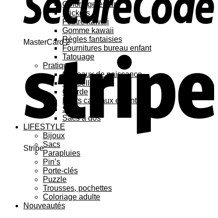
Coloriage enfant
Stickers
Feutre kawaii
Gomme kawaii
Règles fantaisies
MasterCard 2
Fournitures bureau enfant
Tatouage
Pratique
Cadeaux de naissance
Vaisselle
Gourde
Petits cadeaux enfant
Sacs
Sacs à dos
LIFESTYLE
Bijoux
Sacs
Stripe
Parapluies
Pin’s
Porte-clés
Puzzle
Trousses, pochettes
Coloriage adulte
Nouveautés