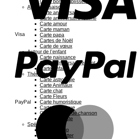
Carte bon rétablissement
Au fil des saisons
Carte anniversaire
Carte anniversaire femme
Carte amour
Carte maman
Visa
Carte papa
Cartes de Noël
Carte de vœux
Autour de l’enfant
Carte naissance
Carte anniversaire enfant
Carte enfant
Thématique
Carte astrologie
Carte Animaux
Carte chat
Carte Fleurs
PayPal
Carte humoristique
Carte botanique
Carte Paroles de chanson
Carte féministe
Spécial
Carte Pop up
Cartes à gratter