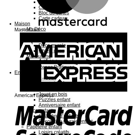
Carte 3D
Carte à sticker
Bloc de cartes
Carte cadeau
Maison
Ma Déco
MasterCard
Affiches, cadres
Porte-affiche
Déco murale
Objets déco
Ma Cuisine
Jolie Vaisselle
Repas Pratiques
Enfant
Jouets – Jeux
Jouets bébé
Jouets enfant
Jouet en bois
American Express
Puzzles enfant
Anniversaire enfant
Déco enfant
Chambre d’enfants
Décoration murale enfant
Papeterie enfant
Loisirs créatifs