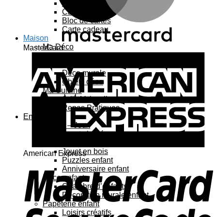
Carte 3D
Carte à sticker
Bloc de cartes
Carte cadeau
Maison
Ma Déco
MasterCard
Affiches, cadres
Porte-affiche
Déco murale
Objets déco
Ma Cuisine
Jolie Vaisselle
Repas Pratiques
Enfant
Jouets – Jeux
Jouets bébé
Jouets enfant
Jouet en bois
American Express
Puzzles enfant
Anniversaire enfant
Déco enfant
Chambre d’enfants
Décoration murale enfant
Papeterie enfant
Loisirs créatifs