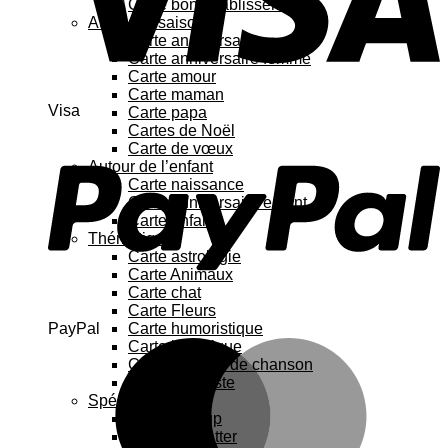
Carte bon rétablissement
Au fil des saisons
Carte anniversaire
Carte anniversaire femme
Carte amour
Carte maman
Visa
Carte papa
Cartes de Noël
Carte de vœux
Autour de l’enfant
Carte naissance
Carte anniversaire enfant
Carte enfant
Thématique
Carte astrologie
Carte Animaux
Carte chat
Carte Fleurs
PayPal
Carte humoristique
Carte botanique
Carte Paroles de chanson
Carte féministe
Spécial
Carte Pop up
Cartes à gratter