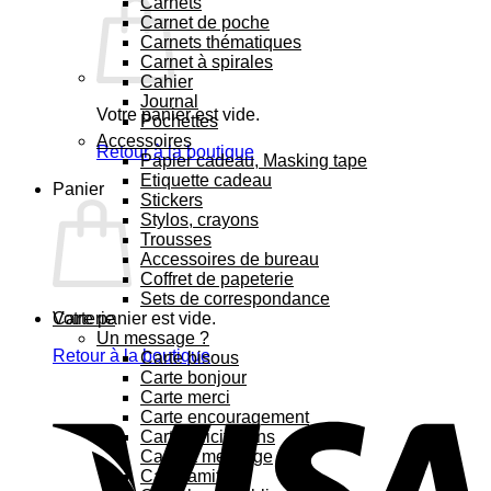
Carnets
Carnet de poche
Carnets thématiques
Carnet à spirales
Cahier
Journal
Votre panier est vide.
Pochettes
Accessoires
Retour à la boutique
Papier cadeau, Masking tape
Etiquette cadeau
Panier
Stickers
Stylos, crayons
Trousses
Accessoires de bureau
Coffret de papeterie
Sets de correspondance
Votre panier est vide.
Carterie
Un message ?
Retour à la boutique
Carte bisous
Carte bonjour
Carte merci
Carte encouragement
Carte félicitations
Carte à message
Carte amitié