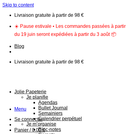
Skip to content
Livraison gratuite à partir de 98 €
☀️ Pause estivale • Les commandes passées à partir
du 19 juin seront expédiées à partir du 3 août 📦
Blog
Livraison gratuite à partir de 98 €
Jolie Papeterie
Je planifie
Agendas
Bullet Journal
Menu
Semainiers
Calendrier perpétuel
Se connecter
Je m’organise
Bloc-notes
Panier /
0.00
€