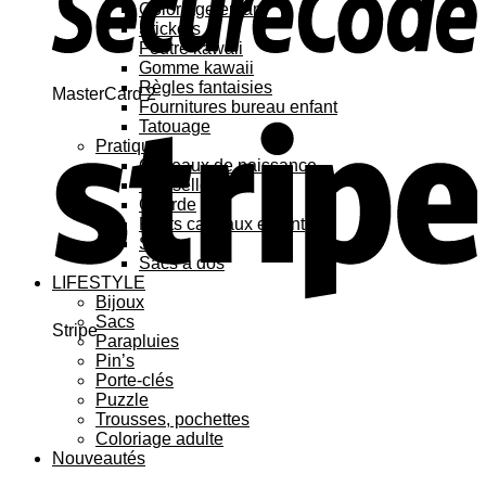
Coloriage enfant
Stickers
Feutre kawaii
Gomme kawaii
Règles fantaisies
MasterCard 2
Fournitures bureau enfant
Tatouage
Pratique
Cadeaux de naissance
Vaisselle
Gourde
Petits cadeaux enfant
Sacs
Sacs à dos
LIFESTYLE
Bijoux
Sacs
Stripe
Parapluies
Pin’s
Porte-clés
Puzzle
Trousses, pochettes
Coloriage adulte
Nouveautés