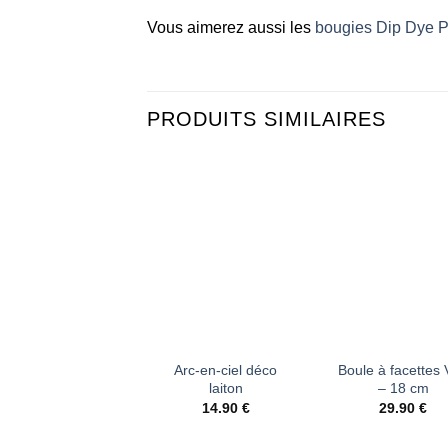
Vous aimerez aussi les
bougies Dip Dye Po
PRODUITS SIMILAIRES
Ajouter
Ajou
à la liste
à la 
d’envies
d’en
+
+
Arc-en-ciel déco
Boule à facettes 
laiton
– 18 cm
14.90
€
29.90
€