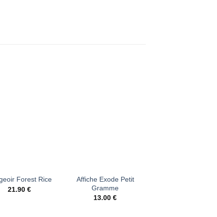
Ajouter
Ajouter
Ajout
à la liste
à la liste
à la li
d’envies
d’envies
d’envi
+
+
Affiche Exode Petit
Esprit du Cosmo
eoir Forest Rice
Gramme
Dodo Toucan
21.90
€
13.00
€
23.90
€