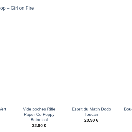
p – Girl on Fire
ter
Ajouter
Ajouter
liste
à la liste
à la liste
vies
d’envies
d’envies
+
+
+
Vert
Vide poches Rifle
Esprit du Matin Dodo
Boug
Paper Co Poppy
Toucan
Botanical
23.90
€
32.90
€