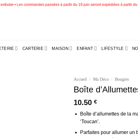
estivale • Les commandes passées à partir du 19 juin seront expédiées à partir du
ETERIE
CARTERIE
MAISON
ENFANT
LIFESTYLE
NO
Accueil
/
Ma Déco
/
Bougies
Boîte d’Allumette
Ajouter
à la liste
10.50
€
d’envies
Boîte d’allumettes de la ma
‘Toucan’.
Parfaites pour allumer un 