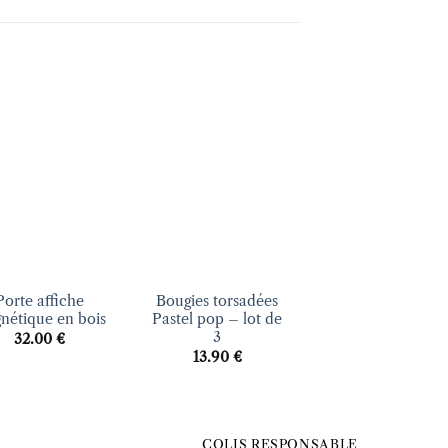
Ajouter
Ajouter
Ajout
à la liste
à la liste
à la li
d’envies
d’envies
d’envi
+
+
Porte affiche
Bougies torsadées
Bougeoir Ecaille
nétique en bois
Pastel pop – lot de
Rice
3
32.00
€
21.90
€
13.90
€
COLIS RESPONSABLE