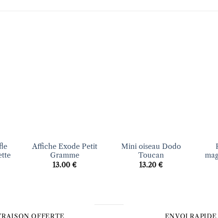
uter
Ajouter
Ajouter
liste
à la liste
à la liste
vies
d’envies
d’envies
+
+
+
fle
Affiche Exode Petit
Mini oiseau Dodo
tte
Gramme
Toucan
mag
13.00
€
13.20
€
VRAISON OFFERTE
ENVOI RAPIDE