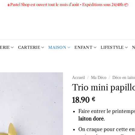
☀️Pastel Shop est ouvert tout le mois d’août • Expéditions sous 24/48h 📦
TERIE
CARTERIE
MAISON
ENFANT
LIFESTYLE
N
Accueil
/
Ma Déco
/
Déco en lait
Trio mini papill
Ajouter
à la liste
18.90
€
d’envies
Faire entrer le printemps
laiton doré
.
On craque pour cette en