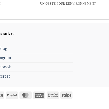
H
UN GESTE POUR L'ENVIRONNEMENT
s suivre
Blog
tagram
ebook
terest
Visa
PayPal
MasterCard
American
MasterCard
Stripe
Express
2