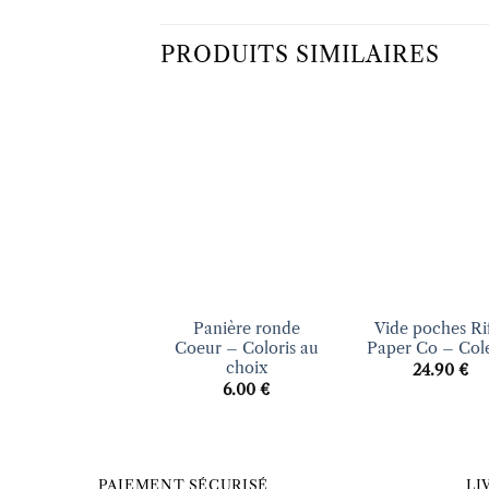
PRODUITS SIMILAIRES
Ajouter
Ajo
à la liste
à la 
d’envies
d’en
+
+
Panière ronde
Vide poches Ri
Coeur – Coloris au
Paper Co – Cole
choix
24.90
€
6.00
€
PAIEMENT SÉCURISÉ
LI