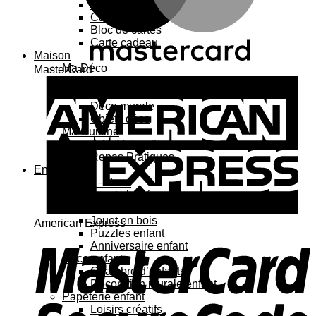
Carte 3D
Carte à sticker
Bloc de cartes
Carte cadeau
Maison
Ma Déco
MasterCard
Affiches, cadres
Porte-affiche
Déco murale
Objets déco
Ma Cuisine
Jolie Vaisselle
Repas Pratiques
Enfant
Jouets – Jeux
Jouets bébé
Jouets enfant
Jouet en bois
American Express
Puzzles enfant
Anniversaire enfant
Déco enfant
Chambre d’enfants
Décoration murale enfant
Papeterie enfant
Loisirs créatifs