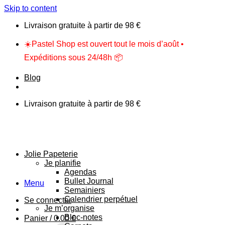
Skip to content
Livraison gratuite à partir de 98 €
☀️Pastel Shop est ouvert tout le mois d’août •
Expéditions sous 24/48h 📦
Blog
Livraison gratuite à partir de 98 €
Jolie Papeterie
Je planifie
Agendas
Bullet Journal
Menu
Semainiers
Calendrier perpétuel
Se connecter
Je m’organise
Bloc-notes
Panier /
0.00
€