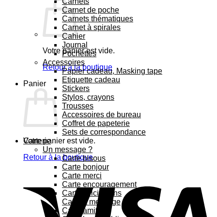
Carnets
Carnet de poche
Carnets thématiques
Carnet à spirales
Cahier
Journal
Votre panier est vide.
Pochettes
Accessoires
Retour à la boutique
Papier cadeau, Masking tape
Etiquette cadeau
Panier
Stickers
Stylos, crayons
Trousses
Accessoires de bureau
Coffret de papeterie
Sets de correspondance
Votre panier est vide.
Carterie
Un message ?
Retour à la boutique
Carte bisous
Carte bonjour
Carte merci
Carte encouragement
Carte félicitations
Carte à message
Carte amitié