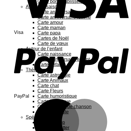
Carte bon rétablissement
Au fil des saisons
Carte anniversaire
Carte anniversaire femme
Carte amour
Carte maman
Visa
Carte papa
Cartes de Noël
Carte de vœux
Autour de l’enfant
Carte naissance
Carte anniversaire enfant
Carte enfant
Thématique
Carte astrologie
Carte Animaux
Carte chat
Carte Fleurs
PayPal
Carte humoristique
Carte botanique
Carte Paroles de chanson
Carte féministe
Spécial
Carte Pop up
Cartes à gratter