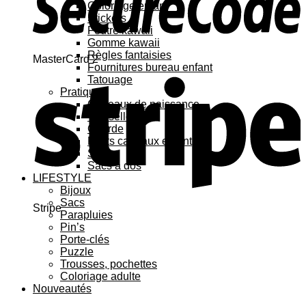
Coloriage enfant
Stickers
Feutre kawaii
Gomme kawaii
Règles fantaisies
MasterCard 2
Fournitures bureau enfant
Tatouage
Pratique
Cadeaux de naissance
Vaisselle
Gourde
Petits cadeaux enfant
Sacs
Sacs à dos
LIFESTYLE
Bijoux
Sacs
Stripe
Parapluies
Pin’s
Porte-clés
Puzzle
Trousses, pochettes
Coloriage adulte
Nouveautés