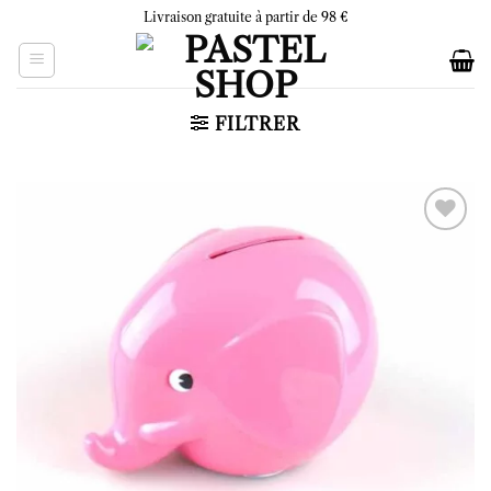
Skip
Livraison gratuite à partir de 98 €
to
content
FILTRER
Ajouter
à la liste
d’envies