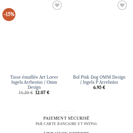
-15%
Ajouter
Ajouter
à la liste
à la liste
d’envies
d’envies
Tasse émaillée Art Lover
Bol Pink Dog OMM Design
Ingela Arrhenius / Omm
/ Ingela P Arrehnius
Design
6.95
€
Le
Le
14.20
€
12.07
€
prix
prix
initial
actuel
était :
est :
14.20 €.
12.07 €.
PAIEMENT SÉCURISÉ
PAR CARTE BANCAIRE ET PAYPAL