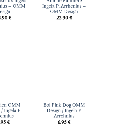
iseaux Ingela
Affiche Panthère
enius – OMM
Ingela P. Arrhenius –
esign
OMM Design
2.90
€
22.90
€
Ajouter
Ajouter
à la liste
à la liste
d’envies
d’envies
+
hien OMM
Bol Pink Dog OMM
 / Ingela P
Design / Ingela P
ehnius
Arrehnius
.95
€
6.95
€