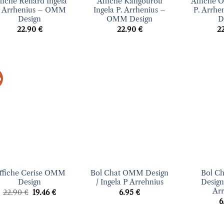
fiche Renard Ingela
Affiche Kangourou
Affiche O
. Arrhenius – OMM
Ingela P. Arrhenius –
P. Arrh
Design
OMM Design
D
22.90
€
22.90
€
2
%
Ajouter
Ajouter
à la liste
à la liste
d’envies
d’envies
+
+
ffiche Cerise OMM
Bol Chat OMM Design
Bol C
Design
/ Ingela P Arrehnius
Design
Arr
Le
Le
22.90
€
19.46
€
6.95
€
prix
prix
6
initial
actuel
était :
est :
22.90 €.
19.46 €.