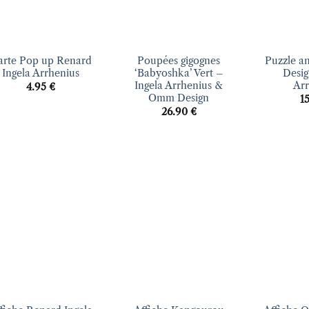
+
+
arte Pop up Renard
Poupées gigognes
Puzzle 
Ingela Arrhenius
‘Babyoshka’ Vert –
Desig
Ingela Arrhenius &
Arr
4.95
€
Omm Design
1
26.90
€
Ajouter
Ajouter
à la liste
à la liste
d’envies
d’envies
+
+