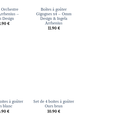
e Orchestre
Boîtes à goûter
Arrhenius –
Gigognes x4 – Omm
 Design
Design & Ingela
Arrhenius
2.90
€
11.90
€
Ajouter
Ajouter
à la liste
à la liste
d’envies
d’envies
+
oites à goûter
Set de 4 boites à goûter
s blanc
Ours brun
0.90
€
10.90
€