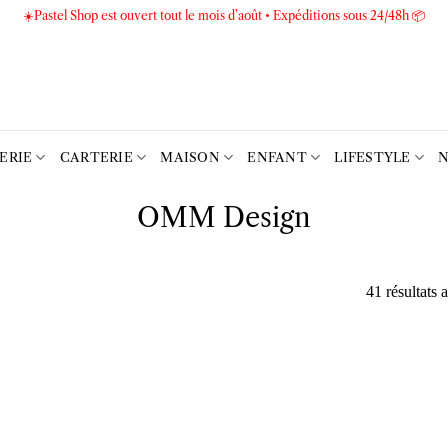
☀️Pastel Shop est ouvert tout le mois d’août • Expéditions sous 24/48h 📦
TERIE
CARTERIE
MAISON
ENFANT
LIFESTYLE
N
OMM Design
41 résultats 
Ajouter
Ajouter
à la liste
à la liste
d’envies
d’envies