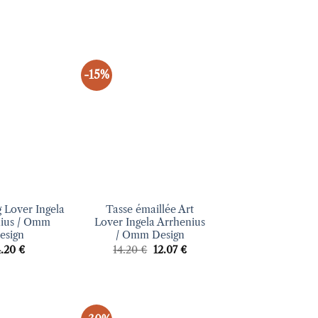
-15%
Ajouter
Ajouter
à la liste
à la liste
d’envies
d’envies
+
 Lover Ingela
Tasse émaillée Art
ius / Omm
Lover Ingela Arrhenius
esign
/ Omm Design
Le
Le
4.20
€
14.20
€
12.07
€
prix
prix
initial
actuel
était :
est :
14.20 €.
12.07 €.