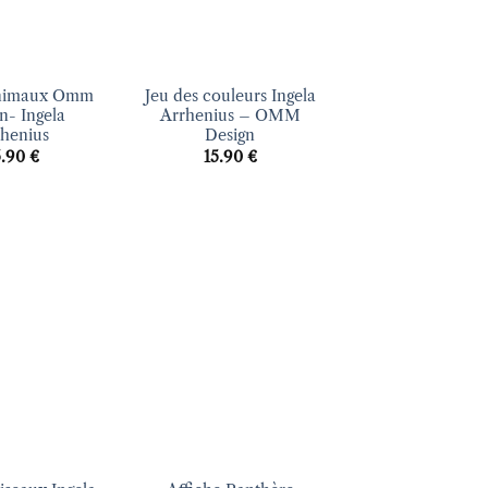
+
animaux Omm
Jeu des couleurs Ingela
n- Ingela
Arrhenius – OMM
henius
Design
5.90
€
15.90
€
Ajouter
Ajouter
à la liste
à la liste
d’envies
d’envies
+