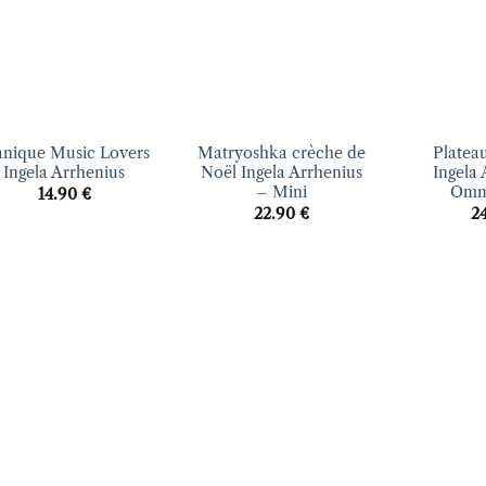
+
+
nique Music Lovers
Matryoshka crèche de
Platea
Ingela Arrhenius
Noël Ingela Arrhenius
Ingela 
– Mini
Omm
14.90
€
22.90
€
2
Ajouter
Ajouter
à la liste
à la liste
d’envies
d’envies
+
+