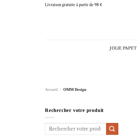
Skip
Livraison gratuite à partir de 98 €
to
content
JOLIE PAPE
Accueil
/
OMM Design
Rechercher votre produit
Recherche
pour :