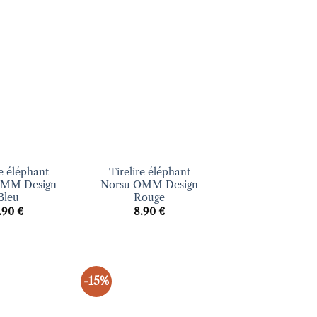
Ajouter
Ajouter
à la liste
à la liste
d’envies
d’envies
+
re éléphant
Tirelire éléphant
OMM Design
Norsu OMM Design
Bleu
Rouge
.90
€
8.90
€
-15%
Ajouter
Ajouter
à la liste
à la liste
d’envies
d’envies