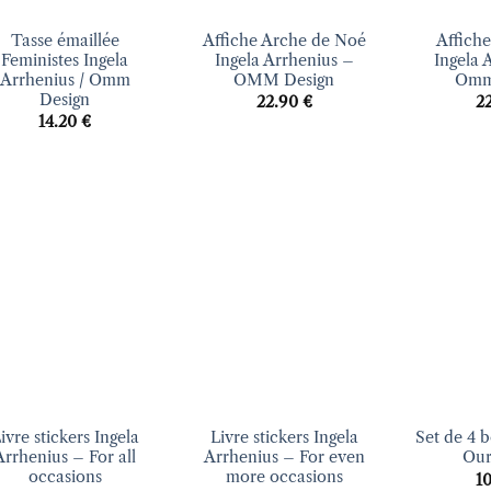
Tasse émaillée
Affiche Arche de Noé
Affich
Feministes Ingela
Ingela Arrhenius –
Ingela 
Arrhenius / Omm
OMM Design
Omm
Design
22.90
€
2
14.20
€
Ajouter
Ajouter
à la liste
à la liste
d’envies
d’envies
+
+
ivre stickers Ingela
Livre stickers Ingela
Set de 4 b
Arrhenius – For all
Arrhenius – For even
Our
occasions
more occasions
1