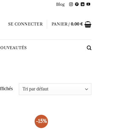
Blog
SE CONNECTER
PANIER /
0.00
€
OUVEAUTÉS
affichés
-15%
Ajouter
Ajouter
à la liste
à la liste
d’envies
d’envies