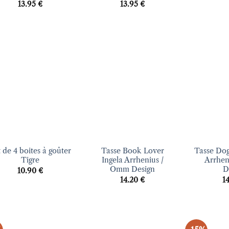
13.95
€
13.95
€
Ajouter
Ajouter
à la liste
à la liste
d’envies
d’envies
+
+
 de 4 boites à goûter
Tasse Book Lover
Tasse Dog
Tigre
Ingela Arrhenius /
Arrhen
Omm Design
D
10.90
€
14.20
€
1