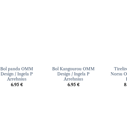
Ajouter
Ajouter
à la liste
à la liste
d’envies
d’envies
+
+
Bol panda OMM
Bol Kangourou OMM
Tireli
Design / Ingela P
Design / Ingela P
Norsu 
Arrehnius
Arrehnius
6.95
€
6.95
€
8
Ajouter
Ajouter
à la liste
à la liste
d’envies
d’envies