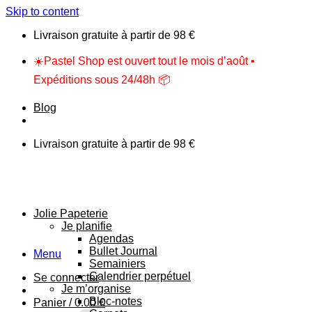
Skip to content
Livraison gratuite à partir de 98 €
☀️Pastel Shop est ouvert tout le mois d’août •
Expéditions sous 24/48h 📦
Blog
Livraison gratuite à partir de 98 €
Jolie Papeterie
Je planifie
Agendas
Bullet Journal
Menu
Semainiers
Calendrier perpétuel
Se connecter
Je m’organise
Bloc-notes
Panier /
0.00
€