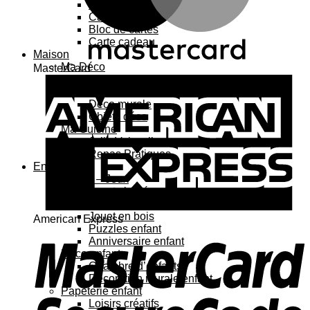
Carte 3D
Carte à sticker
Bloc de cartes
Carte cadeau
Maison
Ma Déco
MasterCard
Affiches, cadres
Porte-affiche
Déco murale
Objets déco
Ma Cuisine
Jolie Vaisselle
Repas Pratiques
Enfant
Jouets – Jeux
Jouets bébé
Jouets enfant
Jouet en bois
American Express
Puzzles enfant
Anniversaire enfant
Déco enfant
Chambre d’enfants
Décoration murale enfant
Papeterie enfant
Loisirs créatifs