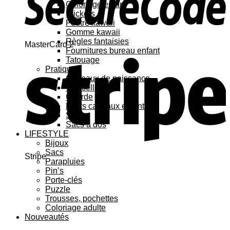
Coloriage enfant
Stickers
Feutre kawaii
Gomme kawaii
Règles fantaisies
MasterCard 2
Fournitures bureau enfant
Tatouage
Pratique
Cadeaux de naissance
Vaisselle
Gourde
Petits cadeaux enfant
Sacs
Sacs à dos
LIFESTYLE
Bijoux
Sacs
Stripe
Parapluies
Pin’s
Porte-clés
Puzzle
Trousses, pochettes
Coloriage adulte
Nouveautés