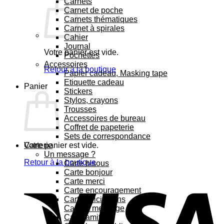
Carnets
Carnet de poche
Carnets thématiques
Carnet à spirales
Cahier
Journal
Votre panier est vide.
Pochettes
Accessoires
Retour à la boutique
Papier cadeau, Masking tape
Etiquette cadeau
Panier
Stickers
Stylos, crayons
Trousses
Accessoires de bureau
Coffret de papeterie
Sets de correspondance
Votre panier est vide.
Carterie
Un message ?
Retour à la boutique
Carte bisous
Carte bonjour
Carte merci
Carte encouragement
Carte félicitations
Carte à message
Carte amitié