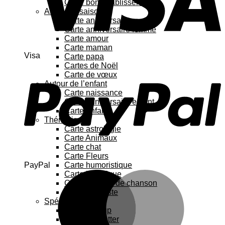
Carte bon rétablissement
Au fil des saisons
Carte anniversaire
Carte anniversaire femme
Carte amour
Carte maman
Visa
Carte papa
Cartes de Noël
Carte de vœux
Autour de l’enfant
Carte naissance
Carte anniversaire enfant
Carte enfant
Thématique
Carte astrologie
Carte Animaux
Carte chat
Carte Fleurs
PayPal
Carte humoristique
Carte botanique
Carte Paroles de chanson
Carte féministe
Spécial
Carte Pop up
Cartes à gratter