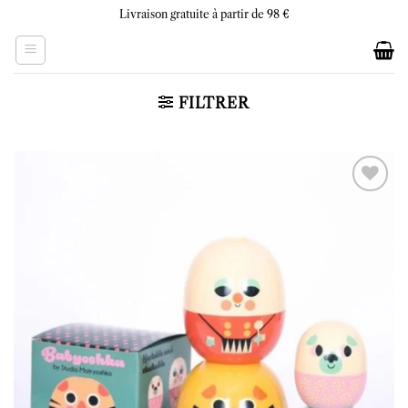
Skip
Livraison gratuite à partir de 98 €
to
content
FILTRER
Ajouter
à la liste
d’envies