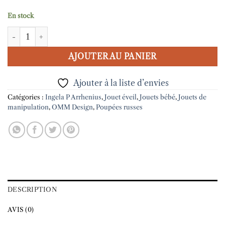
En stock
quantité de Poupées gigognes 'Babyoshka' Vert - Ingela Arrhe
AJOUTER AU PANIER
Ajouter à la liste d’envies
Catégories :
Ingela P Arrhenius
,
Jouet éveil
,
Jouets bébé
,
Jouets de
manipulation
,
OMM Design
,
Poupées russes
DESCRIPTION
AVIS (0)