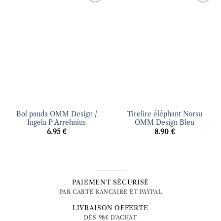
Ajouter
Ajouter
à la liste
à la liste
d’envies
d’envies
Bol panda OMM Design /
Tirelire éléphant Norsu
Ingela P Arrehnius
OMM Design Bleu
6.95
€
8.90
€
PAIEMENT SÉCURISÉ
PAR CARTE BANCAIRE ET PAYPAL
LIVRAISON OFFERTE
DÈS 98€ D'ACHAT