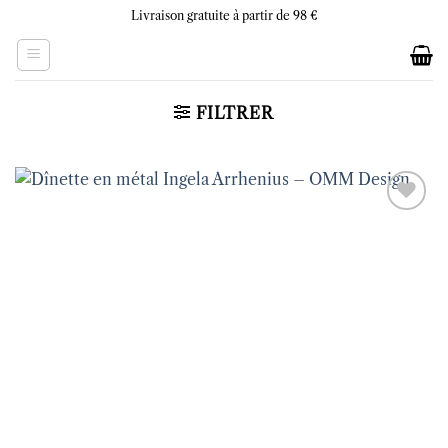
Skip
Livraison gratuite à partir de 98 €
to
content
FILTRER
Ajouter
à la liste
d’envies