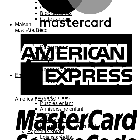
Carte 3D
Carte à sticker
Bloc de cartes
Carte cadeau
Maison
Ma Déco
MasterCard
Affiches, cadres
Porte-affiche
Déco murale
Objets déco
Ma Cuisine
Jolie Vaisselle
Repas Pratiques
Enfant
Jouets – Jeux
Jouets bébé
Jouets enfant
Jouet en bois
American Express
Puzzles enfant
Anniversaire enfant
Déco enfant
Chambre d’enfants
Décoration murale enfant
Papeterie enfant
Loisirs créatifs