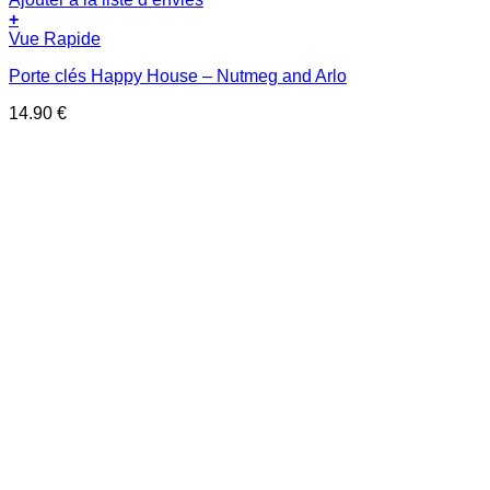
+
Vue Rapide
Porte clés Happy House – Nutmeg and Arlo
14.90
€