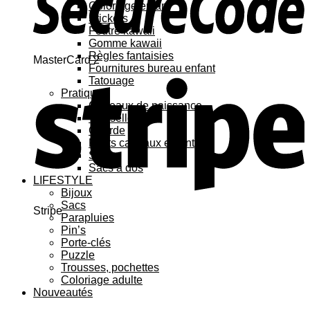
Coloriage enfant
Stickers
Feutre kawaii
Gomme kawaii
Règles fantaisies
MasterCard 2
Fournitures bureau enfant
Tatouage
Pratique
Cadeaux de naissance
Vaisselle
Gourde
Petits cadeaux enfant
Sacs
Sacs à dos
LIFESTYLE
Bijoux
Sacs
Stripe
Parapluies
Pin’s
Porte-clés
Puzzle
Trousses, pochettes
Coloriage adulte
Nouveautés