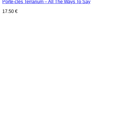
Porte-clés Terrarium – All The Ways To Say
17.50
€