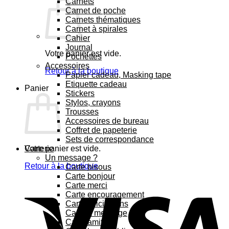
Carnets
Carnet de poche
Carnets thématiques
Carnet à spirales
Cahier
Journal
Votre panier est vide.
Pochettes
Accessoires
Retour à la boutique
Papier cadeau, Masking tape
Etiquette cadeau
Panier
Stickers
Stylos, crayons
Trousses
Accessoires de bureau
Coffret de papeterie
Sets de correspondance
Votre panier est vide.
Carterie
Un message ?
Retour à la boutique
Carte bisous
Carte bonjour
Carte merci
Carte encouragement
Carte félicitations
Carte à message
Carte amitié