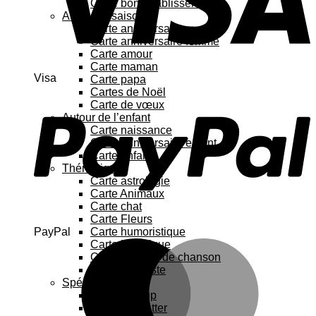
Carte bon rétablissement
Au fil des saisons
Carte anniversaire
Carte anniversaire femme
Carte amour
Carte maman
Visa
Carte papa
Cartes de Noël
Carte de vœux
Autour de l’enfant
Carte naissance
Carte anniversaire enfant
Carte enfant
Thématique
Carte astrologie
Carte Animaux
Carte chat
Carte Fleurs
PayPal
Carte humoristique
Carte botanique
Carte Paroles de chanson
Carte féministe
Spécial
Carte Pop up
Cartes à gratter