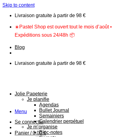
Skip to content
Livraison gratuite à partir de 98 €
☀️Pastel Shop est ouvert tout le mois d’août •
Expéditions sous 24/48h 📦
Blog
Livraison gratuite à partir de 98 €
Jolie Papeterie
Je planifie
Agendas
Bullet Journal
Menu
Semainiers
Calendrier perpétuel
Se connecter
Je m’organise
Bloc-notes
Panier /
0.00
€