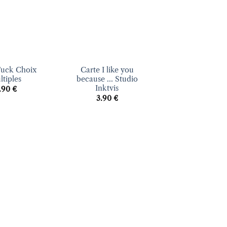
+
Fuck Choix
Carte I like you
ltiples
because … Studio
Inktvis
.90
€
3.90
€
Ajouter
Ajouter
à la liste
à la liste
d’envies
d’envies
+