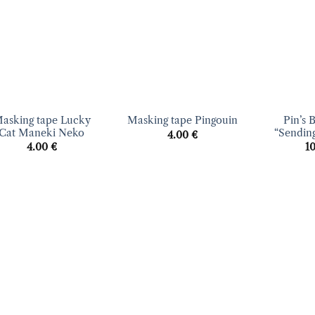
d’envies
d’envies
+
+
asking tape Lucky
Pin’s 
Masking tape Pingouin
Cat Maneki Neko
“Sendin
4.00
€
4.00
€
1
Ajouter
Ajouter
à la liste
à la liste
d’envies
d’envies