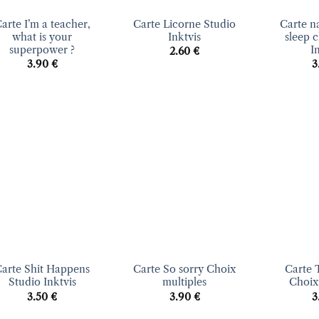
arte I’m a teacher,
Carte Licorne Studio
Carte n
what is your
Inktvis
sleep 
superpower ?
I
2.60
€
3.90
€
3
Ajouter
Ajouter
à la liste
à la liste
d’envies
d’envies
+
+
arte Shit Happens
Carte So sorry Choix
Carte 
Studio Inktvis
multiples
Choix
3.50
€
3.90
€
3