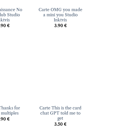
aissance No
Carte OMG you made
club Studio
a mini you Studio
nktvis
Inktvis
.90
€
3.90
€
Ajouter
Ajouter
à la liste
à la liste
d’envies
d’envies
+
Thanks for
Carte This is the card
 multiples
chat GPT told me to
get
.90
€
3.50
€