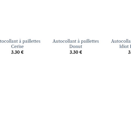
+
+
ocollant à paillettes
Autocollant à paillettes
Autocollan
Cerise
Donut
Idiot
3.30
€
3.30
€
3
Ajouter
Ajouter
à la liste
à la liste
d’envies
d’envies
+
+