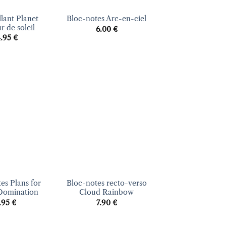
lant Planet
Bloc-notes Arc-en-ciel
r de soleil
6.00
€
4.95
€
Ajouter
Ajouter
à la liste
à la liste
d’envies
d’envies
+
es Plans for
Bloc-notes recto-verso
Domination
Cloud Rainbow
.95
€
7.90
€