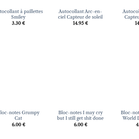
ocollant à paillettes
Autocollant Arc-en-
Autocol
Smiley
ciel Capteur de soleil
Capteu
3.30
€
14.95
€
1
Ajouter
Ajouter
à la liste
à la liste
d’envies
d’envies
+
+
loc-notes Grumpy
Bloc-notes I may cry
Bloc-not
Cat
but I still get shit done
World 
6.00
€
6.00
€
4