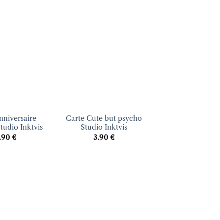
Ajouter
Ajouter
à la liste
à la liste
d’envies
d’envies
+
nniversaire
Carte Cute but psycho
tudio Inktvis
Studio Inktvis
.90
€
3.90
€
Ajouter
Ajouter
à la liste
à la liste
d’envies
d’envies