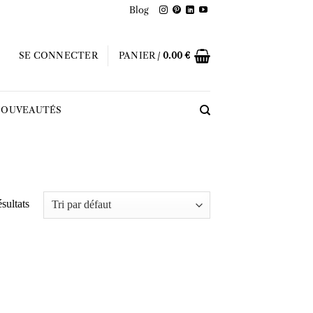
Blog
SE CONNECTER
PANIER /
0.00
€
OUVEAUTÉS
sultats
Ajouter
Ajouter
à la liste
à la liste
d’envies
d’envies