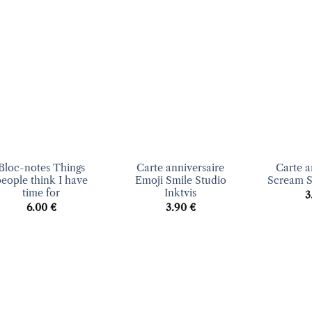
Ajouter
Ajouter
à la liste
à la liste
d’envies
d’envies
+
+
Bloc-notes Things
Carte anniversaire
Carte a
eople think I have
Emoji Smile Studio
Scream S
time for
Inktvis
3
6.00
€
3.90
€
Ajouter
Ajouter
à la liste
à la liste
d’envies
d’envies