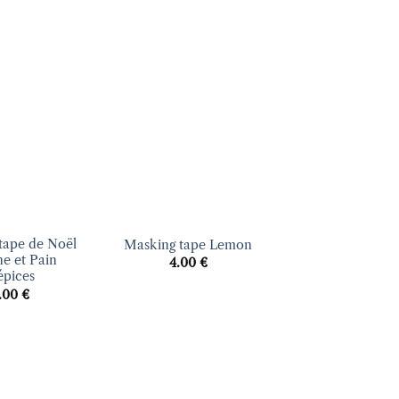
Ajouter
Ajouter
à la liste
à la liste
d’envies
d’envies
+
tape de Noël
Masking tape Lemon
ne et Pain
4.00
€
épices
.00
€
Ajouter
Ajouter
à la liste
à la liste