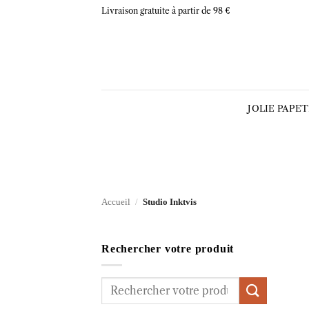
Skip
Livraison gratuite à partir de 98 €
to
content
JOLIE PAPE
Accueil
/
Studio Inktvis
Rechercher votre produit
Recherche
pour :