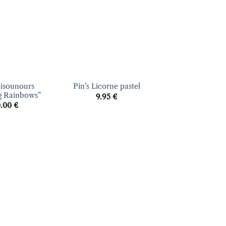
d’envies
d’envies
+
Bisounours
Pin’s Licorne pastel
g Rainbows”
9.95
€
0.00
€
Ajouter
Ajouter
à la liste
à la liste
d’envies
d’envies