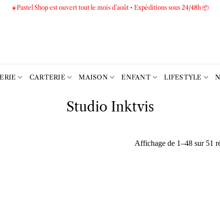
☀️Pastel Shop est ouvert tout le mois d’août • Expéditions sous 24/48h 📦
TERIE
CARTERIE
MAISON
ENFANT
LIFESTYLE
N
Studio Inktvis
Affichage de 1–48 sur 51 ré
Ajouter
Ajouter
à la liste
à la liste
d’envies
d’envies