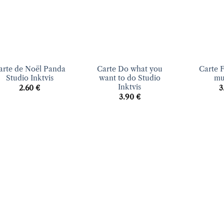
+
+
arte de Noël Panda
Carte Do what you
Carte 
Studio Inktvis
want to do Studio
mu
Inktvis
2.60
€
3
3.90
€
Ajouter
Ajouter
à la liste
à la liste
d’envies
d’envies
+
+