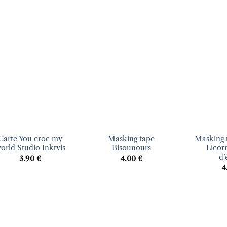
Ajouter
Ajouter
à la liste
à la liste
d’envies
d’envies
+
+
Carte You croc my
Masking tape
Masking 
orld Studio Inktvis
Bisounours
Licor
d’
3.90
€
4.00
€
4
Ajouter
Ajouter
à la liste
à la liste