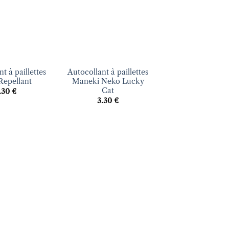
+
t à paillettes
Autocollant à paillettes
 Repellant
Maneki Neko Lucky
Cat
.30
€
3.30
€
Ajouter
Ajouter
à la liste
à la liste
d’envies
d’envies
+