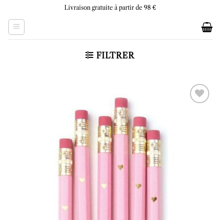
Skip
Livraison gratuite à partir de 98 €
to
content
FILTRER
Ajouter
à la liste
d’envies