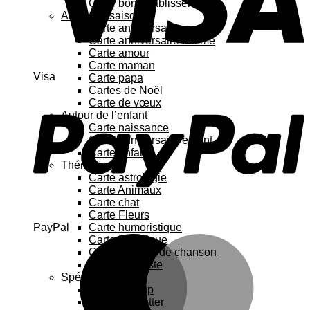
Carte bon rétablissement
Au fil des saisons
Carte anniversaire
Carte anniversaire femme
Carte amour
Carte maman
Visa
Carte papa
Cartes de Noël
Carte de vœux
Autour de l’enfant
Carte naissance
Carte anniversaire enfant
Carte enfant
Thématique
Carte astrologie
Carte Animaux
Carte chat
Carte Fleurs
PayPal
Carte humoristique
Carte botanique
Carte Paroles de chanson
Carte féministe
Spécial
Carte Pop up
Cartes à gratter