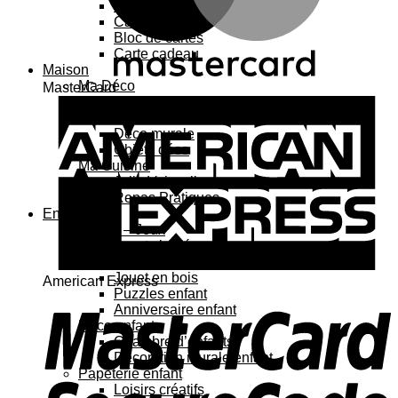
Carte 3D
Carte à sticker
Bloc de cartes
Carte cadeau
Maison
Ma Déco
MasterCard
Affiches, cadres
Porte-affiche
Déco murale
Objets déco
Ma Cuisine
Jolie Vaisselle
Repas Pratiques
Enfant
Jouets – Jeux
Jouets bébé
Jouets enfant
Jouet en bois
American Express
Puzzles enfant
Anniversaire enfant
Déco enfant
Chambre d’enfants
Décoration murale enfant
Papeterie enfant
Loisirs créatifs