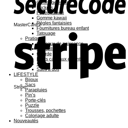
Coloriage enfant
Stickers
Feutre kawaii
Gomme kawaii
Règles fantaisies
MasterCard 2
Fournitures bureau enfant
Tatouage
Pratique
Cadeaux de naissance
Vaisselle
Gourde
Petits cadeaux enfant
Sacs
Sacs à dos
LIFESTYLE
Bijoux
Sacs
Stripe
Parapluies
Pin’s
Porte-clés
Puzzle
Trousses, pochettes
Coloriage adulte
Nouveautés