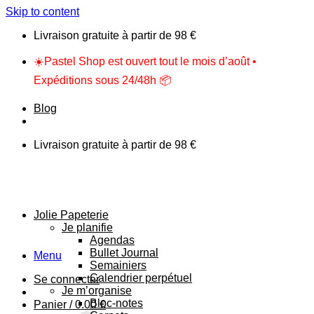
Skip to content
Livraison gratuite à partir de 98 €
☀️Pastel Shop est ouvert tout le mois d’août •
Expéditions sous 24/48h 📦
Blog
Livraison gratuite à partir de 98 €
Jolie Papeterie
Je planifie
Agendas
Bullet Journal
Menu
Semainiers
Calendrier perpétuel
Se connecter
Je m’organise
Bloc-notes
Panier /
0.00
€