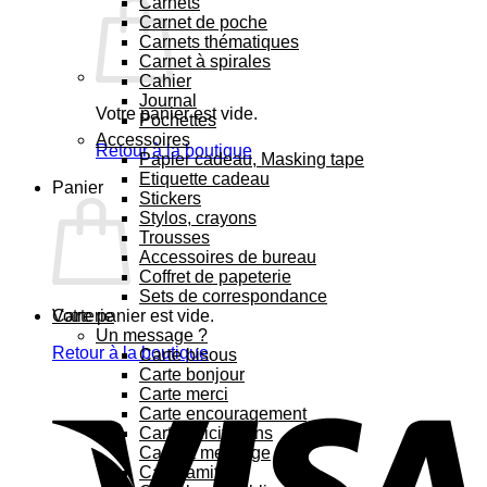
Carnets
Carnet de poche
Carnets thématiques
Carnet à spirales
Cahier
Journal
Votre panier est vide.
Pochettes
Accessoires
Retour à la boutique
Papier cadeau, Masking tape
Etiquette cadeau
Panier
Stickers
Stylos, crayons
Trousses
Accessoires de bureau
Coffret de papeterie
Sets de correspondance
Votre panier est vide.
Carterie
Un message ?
Retour à la boutique
Carte bisous
Carte bonjour
Carte merci
Carte encouragement
Carte félicitations
Carte à message
Carte amitié